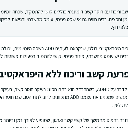
 וריכוז עם חוסר קשב דומיננטי כוללים קושי להתמקד, שכחה יומיומית
זמן וחפצים. רבים חווים גם אי שקט פנימי, עומס מחשבתי ורגישות לביקו
לפי חוץ.
הפרעת קשב וריכוז ללא רכיב היפראקטיבי בולט, שנקראת לע
רבים יש עומס מחשבתי, פיזור פנימי וקושי להתמיד בפעולות פשוטות ל
רעת קשב וריכוז ללא היפראקטיב
במונחים מקצועיים מקובל לדבר על ADHD, כשההבדל הוא בתת הסוג: בעיקר חוסר קשב
אימפולסיביות, או משולב. אנשים שמכנים את עצמם ADD מתכוונים לרוב לתת הסו
ת לעין.
בר בדפוס מתמשך של קשיי קשב וארגון, שמופיע לאורך זמן וביותר מ
 בית וזוגיות, ולא מוגבל רק לתקופה לחוצה או לפרויקט ספציפי.