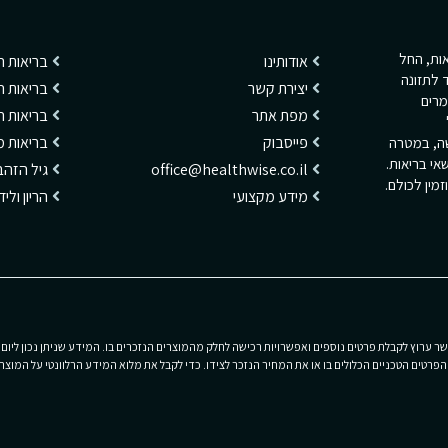
ריאות, החל
אודותינו
בריאות 
 לתזונה
יצירת קשר
בריאות ה
מרים
מפת אתר
בריאות 
פייסבוק
בריאות מ
שה, במטרה
אי בריאות.
office@healthwise.co.il
גיל הזהב
מין לכולם.
מידע מקצועי
הריון ולי
 ערוץ לקבלת פרטים נוספים ואפשרויות רכישה לחלק מהמוצרים הנזכרים בו. המידע שניתן נכון ליום 
רטים הטכניים הכלולים בו או את המחיר הנזכר לצידו. כדי לקבל את מלוא המידע הרלוונטי על המוצרי