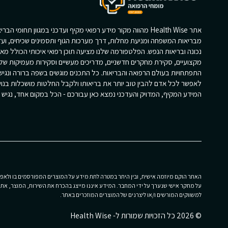
אתר Health Wise מהווה מקור מידע רפואי מקיף ועדכני במגוון תחומי הב
מבריאות המשפחה ומניעת מחלות, דרך מערכות הגוף ותסמינים שכיחים, ועד
נכונה ובריאות הנפש. הפלטפורמה שלנו מציעה תוכן רפואי איכותי הכולל מא
מקצועיים, סקירת מחקרים חדשניים, מדריכים מעשיים וסקירות מעמיקות של
התפתחויות בעולם הרפואה והבריאות. כל התכנים מוגשים בשפה ברורה ונגי
לאפשר לכל אדם להבין טוב יותר את בריאותו ולקבל החלטות מושכלות בנוש
המידע המקיף, המדויק והעדכני נמצא כאן עבורכם - הכל במקום אחד, נגיש וז
האתר הוקם מיוזמה אישית, ובין היתר במטרה לתת מידע על המוצרים המפורסמים בו ולאפשר
על מחקר אישי שנערך על ידי המחבר. המידע איננו מייצג בהכרח את השירות, המוצר, את הפ
למשווקים המורשים ו/או ליצרנים של המוצרים המוזכרים באתר.
© 2026 כל הזכויות שמורות ל- Health Wise