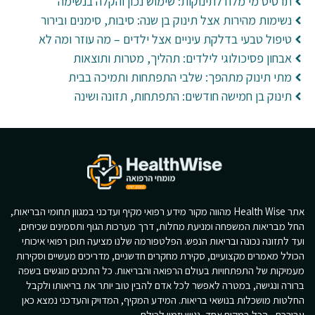
תרסיס מי מלח לתינוקות: שימוש נכון והקלה בנשימה
נשימות מהירות אצל תינוק בן שנה: סיבות, סימנים ובירור
טיפול טבעי בדלקת עיניים אצל ילדים – מה עוזר ומה לא
אבחון פסיכולוגי לילדים: תהליך, מטרות ותוצאות
מתי תינוק מתהפך: שלבי התפתחות ותמיכה בבית
תינוק בן חמישה חודשים: התפתחות, תזונה ושינה
אתר Health Wise מהווה מקור מידע רפואי מקיף ועדכני במגוון תחומי הבריאות,
החל מבריאות המשפחה ומניעת מחלות, דרך מערכות הגוף ותסמינים שכיחים,
ועד לתזונה נכונה ובריאות הנפש. הפלטפורמה שלנו מציעה תוכן רפואי איכותי
הכולל מאמרים מקצועיים, סקירת מחקרים חדשניים, מדריכים מעשיים וסקירות
מעמיקות של התפתחויות בעולם הרפואה והבריאות. כל התכנים מוגשים בשפה
ברורה ונגישה, במטרה לאפשר לכל אדם להבין טוב יותר את בריאותו ולקבל
החלטות מושכלות בנושאי בריאות. המידע המקיף, המדויק והעדכני נמצא כאן
עבורכם - הכל במקום אחד, נגיש וזמין לכולם.