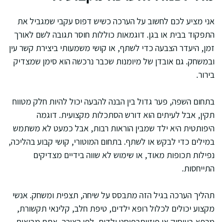
אני מציע לכם לחשוב על הערכה כשיש דפוס עקבי שמגביל את
התפקוד בבית או בגן. דוגמאות כוללות חוסר תגובה לשם לאורך
זמן, היעדר הצבעה כדי לשתף, או קושי משמעותי ביצירת קשר עין
ובמשחק. גם אובדן של מיומנות שכבר נרכשה הוא סימן שמצדיק
בירור.
בתחום השפה, פער גדול בין הבנה להבעה יכול להיות חלק מטווח
תקין, אבל לעיתים הוא דורש הסתכלות מקצועית. דוגמה
היפותטית היא ילד שמבין הוראות רבות, אבל כמעט לא משתמש
במילים כדי לבקש או לשתף. בתחום המוטורי, קושי קבוע בהליכה,
נפילות תכופות מאוד, או שימוש לא שווה בידיים מצדיקים
התייחסות.
תהליך הערכה בגיל הזה מתבסס על שיחה, תצפית ומשחק. אנשי
מקצוע יכולים לכלול רופא ילדים, טיפת חלב, קלינאי תקשורת,
מרפא בעיסוק או פיזיותרפיסט ילדים, לפי הצורך. אתם מביאים