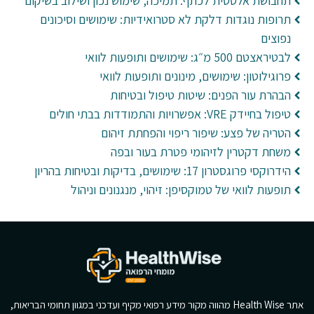
תחבושת אלסטית לכתף: תמיכה, שימוש נכון ושילוב בשיקום
תרופות נוגדות דלקת לא סטרואידיות: שימושים וסיכונים
נפוצים
לבטיראצטם 500 מ״ג: שימושים ותופעות לוואי
פרוגילוטון: שימושים, מינונים ותופעות לוואי
הבהרת עור הפנים: שיטות טיפול ובטיחות
טיפול בחיידק VRE: אפשרויות והתמודדות בבתי חולים
הטריה של פצע: שיפור ריפוי והפחתת זיהום
משחת דקטרין לזיהומי פטרת בעור ובפה
הידרוקסי פרוגסטרון 17: שימושים, בדיקות ובטיחות בהריון
תופעות לוואי של טמוקסיפן: זיהוי, מנגנונים וניהול
אתר Health Wise מהווה מקור מידע רפואי מקיף ועדכני במגוון תחומי הבריאות,