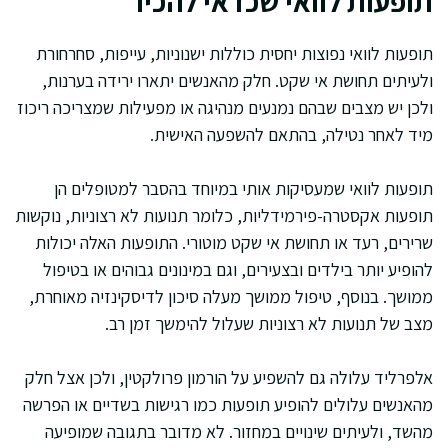
תופעות לוואי שכדאי להכיר
תופעות לוואי נפוצות יחסית כוללות ישנוניות, עייפות, סחרחורת
ולעיתים תחושת אי שקט. חלק מהאנשים יתארו ירידה בערנות,
ולכן יש מצבים שבהם נמנעים מנהיגה או מפעילות שמצריכה ריכוז
מיד לאחר נטילה, בהתאם להשפעה האישית.
תופעות לוואי שמעסיקות אותי במיוחד בהסבר למטופלים הן
תופעות אקסטרה-פירמידליות, כלומר תנועות לא רצוניות, נוקשות
שרירים, רעד או תחושת אי שקט מוטורי. התופעות האלה יכולות
להופיע יותר בילדים ובצעירים, וגם במינונים גבוהים או בטיפול
ממושך. בנוסף, טיפול ממושך מעלה סיכון לדיסקינזיה מאוחרת,
מצב של תנועות לא רצוניות שעלול להימשך זמן רב.
אלפרליד עלולה גם להשפיע על הורמון פרולקטין, ולכן אצל חלק
מהאנשים עלולים להופיע תופעות כמו רגישות בשדיים או הפרשה
מהשד, ולעיתים שינויים במחזור. לא מדובר בתגובה שמופיעה