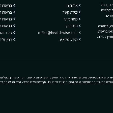
ריאות, החל
אודותינו
בריאות 
 לתזונה
יצירת קשר
בריאות ה
מרים
מפת אתר
בריאות 
פייסבוק
בריאות מ
שה, במטרה
אי בריאות.
office@healthwise.co.il
גיל הזהב
מין לכולם.
מידע מקצועי
הריון ולי
 ערוץ לקבלת פרטים נוספים ואפשרויות רכישה לחלק מהמוצרים הנזכרים בו. המידע שניתן נכון ליום 
רטים הטכניים הכלולים בו או את המחיר הנזכר לצידו. כדי לקבל את מלוא המידע הרלוונטי על המוצרי