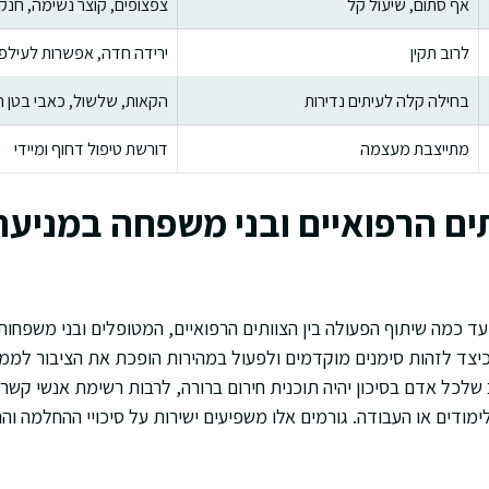
אף סתום, שיעול קל
צפצופים, קוצר נשימה, חנק
לרוב תקין
ירידה חדה, אפשרות לעילפו
בחילה קלה לעיתים נדירות
הקאות, שלשול, כאבי בטן ח
מתייצבת מעצמה
דורשת טיפול דחוף ומיידי
ים הרפואיים ובני משפחה במניע
עד כמה שיתוף הפעולה בין הצוותים הרפואיים, המטופלים ובני משפחות
כיצד לזהות סימנים מוקדמים ולפעול במהירות הופכת את הציבור לממ
כל אדם בסיכון יהיה תוכנית חירום ברורה, לרבות רשימת אנשי קשר ו
מודים או העבודה. גורמים אלו משפיעים ישירות על סיכויי ההחלמה וה