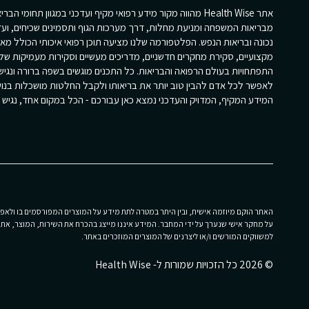
אתר Health Wise מהווה מקור מידע רפואי מקיף ועדכני במגוון תחומי הב
מבריאות המשפחה ומניעת מחלות, דרך מערכות הגוף ותסמינים שכיחים, ועד
נכונה ובריאות הנפש. הפלטפורמה שלנו מציעה תוכן רפואי איכותי הכולל מא
מקצועיים, סקירת מחקרים חדשניים, מדריכים מעשיים וסקירות מעמיקות של
התפתחויות בעולם הרפואה והבריאות. כל התכנים מוגשים בשפה ברורה ונגי
לאפשר לכל אדם להבין טוב יותר את בריאותו ולקבל החלטות מושכלות בנוש
המידע המקיף, המדויק והעדכני נמצא כאן עבורכם - הכל במקום אחד, נגיש וז
האתר הוקם מיוזמה אישית, ובין היתר במטרה לתת מידע על המוצרים המפורסמים בו ולאפשר
על מחקר אישי שנערך על ידי המחבר. המידע איננו מייצג בהכרח את השירות, המוצר, את הפ
למשווקים המורשים ו/או ליצרנים של המוצרים המוזכרים באתר.
© 2026 כל הזכויות שמורות ל- Health Wise