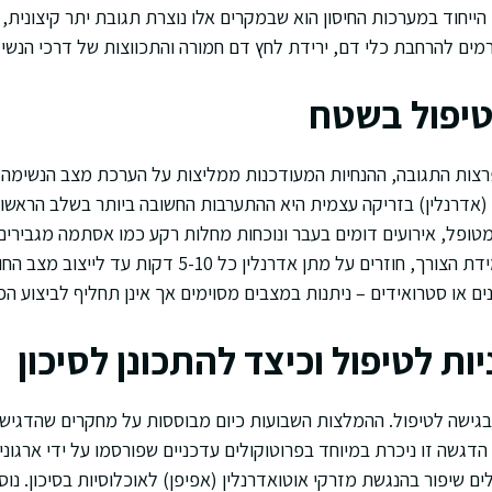
 הייחוד במערכות החיסון הוא שבמקרים אלו נוצרת תגובת יתר קיצונית
רמים להרחבת כלי דם, ירידת לחץ דם חמורה והתכווצות של דרכי הנשי
וטיפול בשטח
צות התגובה, ההנחיות המעודכנות ממליצות על הערכת מצב הנשימה,
(אדרנלין) בזריקה עצמית היא ההתערבות החשובה ביותר בשלב הראשונ
מטופל, אירועים דומים בעבר ונוכחות מחלות רקע כמו אסתמה מגבירים 
פעולה מהירה אף יותר. במידת הצורך, חוזרים על מתן אדרנלין כל
ים או סטרואידים – ניתנות במצבים מסוימים אך אינן תחליף לביצוע ה
ות לטיפול וכיצד להתכונן לסיכון
ם בגישה לטיפול. ההמלצות השבועות כיום מבוססות על מחקרים שהדגישו
דגשה זו ניכרת במיוחד בפרוטוקולים עדכניים שפורסמו על ידי ארגונים
ם שיפור בהנגשת מזרקי אוטואדרנלין (אפיפן) לאוכלוסיות בסיכון. נוס