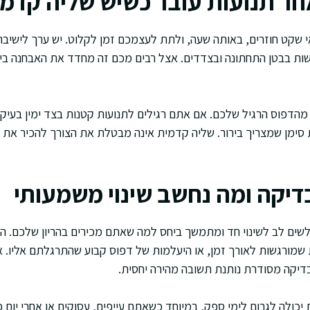
חר תנועות עובר כשיש שליה קדמ
אי שקט חוזרים, באותה שעה, ולתת לעצמכם זמן לקלוט. יש ערך לישיב
ושות בבטן התחתונה ובצדדים. אצל רבים מכם זה מחדד את האבחנה בין 
הדפוס הרגיל שלכם. אם אתם רגילים לתנועות קטנות בצד ימין בעיקר 
ת סימן שמצריך בירור. שליה קדמית אינה מבטלת את הצורך להכיר את
בדיקה ומה נחשב שינוי משמעותי
לשים לב לשינוי חד ומתמשך ביחס למה שאתם מכירים בהריון שלכם. ה
 שמורגשות לאורך זמן, או היעלמות של דפוס קבוע שהתרגלתם אליו.
דיקה מסודרת נותנת תשובה מהירה יחסית.
כולה לגרום לימי ספק, במיוחד כשאתם עייפים, עסוקים או אחרי יום פע