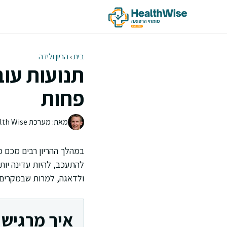
דלג
תוכן
בית
›
הריון ולידה
תנועות עו
פחות
מאת: מערכת Health Wise | צוות העריכה
במהלך ההריון רבים מכם מ
להתעכב, להיות עדינה יותר
ולדאגה, למרות שבמקרים 
איך מרגישי