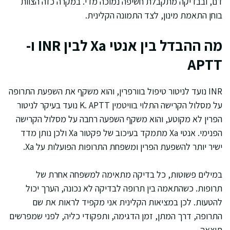
דם, ובבדיקה מתקבלת חשיפה נמוכה מדי. במקרה כזה הצוות
בוחן התאמת מינון, לצד התמונה הקלינית.
מה ההבדל בין אנטי Xa לבין INR ו-
APTT
INR נועד לניטור טיפול בוורפרין, והוא משקף את השפעת התרופה
על מסלול הקרישה התלוי בוויטמין K. APTT נועד בעיקר לניטור
הפרין לא מקוטע, והוא משקף השפעה רחבה על מסלול הקרישה
הפנימי. אנטי Xa מתמקד בעיכוב של פקטור Xa ולכן נותן מדד
ישיר יותר להשפעת הפרין ומשפחת התרופות הפועלות על Xa.
במילים פשוטות, כל בדיקה מתאימה למשפחה אחרת של
תרופות. כשהתאמה בין תרופה לבדיקה לא נכונה, הערך יכול
להטעות. לכן במציאות הקלינית אני מקפיד לראות את שם
התרופה, דרך המתן, זמן הדגימה, ותפקודי כליה, לפני שמפרשים
תוצאה.