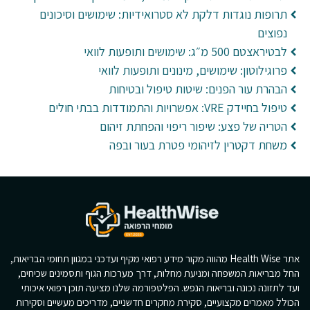
תרופות נוגדות דלקת לא סטרואידיות: שימושים וסיכונים
נפוצים
לבטיראצטם 500 מ״ג: שימושים ותופעות לוואי
פרוגילוטון: שימושים, מינונים ותופעות לוואי
הבהרת עור הפנים: שיטות טיפול ובטיחות
טיפול בחיידק VRE: אפשרויות והתמודדות בבתי חולים
הטריה של פצע: שיפור ריפוי והפחתת זיהום
משחת דקטרין לזיהומי פטרת בעור ובפה
אתר Health Wise מהווה מקור מידע רפואי מקיף ועדכני במגוון תחומי הבריאות,
החל מבריאות המשפחה ומניעת מחלות, דרך מערכות הגוף ותסמינים שכיחים,
ועד לתזונה נכונה ובריאות הנפש. הפלטפורמה שלנו מציעה תוכן רפואי איכותי
הכולל מאמרים מקצועיים, סקירת מחקרים חדשניים, מדריכים מעשיים וסקירות