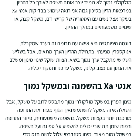
מולקולרי נמוך לא תמיד יוצר אותה חשיפה לאורך כל ההריון.
במרפאות הריון בסיכון גבוה אני רואה שימוש בבדיקות אנטי Xa
בעיקר אצל נשים עם היסטוריה של קרישי דם, משקל קצה, או
שינויים משמעותיים במהלך ההריון.
דוגמה היפותטית היא אישה עם תרומבוזה בעבר שמקבלת
אנוקספרין מניעתי. בתחילת ההריון הערך מתאים, אבל בשליש
השלישי מתקבל ערך נמוך בשיא. הצוות שוקל שינוי מינון ומשלב
את הנתון עם מצב קליני, משקל עדכני ותפקודי כליה.
אנטי Xa בהשמנה ובמשקל נמוך
מינון הפרין במשקל מולקולרי נמוך מתבסס לרוב על משקל, אבל
השאלה איזה משקל להשתמש ואיך הגוף מפזר את התרופה
מורכבת יותר בקצוות משקל. בהשמנה משמעותית, פיזור התרופה
ורמות שומן תת עורי יכולים להשפיע על ספיגה ועל חשיפה.
במשקל נמוך מאוד, מינון סטנדרטי עלול להיות חזק מדי.