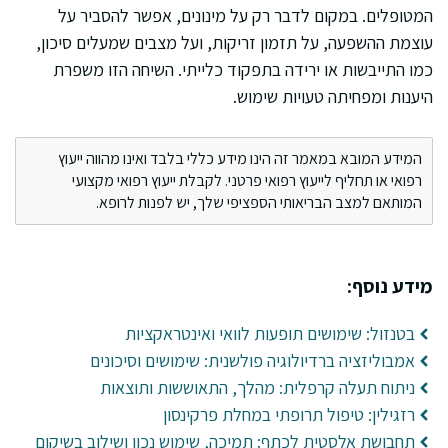
המטופלים. במקום לדבר רק על מינונים, אפשר להסביר על
עוצמת ההשפעה, על תזמון זריקות, ועל מצבים שמעלים סיכון,
כמו התייבשות או ירידה בתפקוד כלייתי. השיחה הזו משפרת
היענות ומפחיתה טעויות שימוש.
המידע המובא במאמר זה הינו מידע כללי בלבד ואינו מהווה ייעוץ
רפואי או תחליף לייעוץ רפואי פרטני. לקבלת ייעוץ רפואי מקצועי
המותאם למצב הבריאותי הספציפי שלך, יש לפנות לרופא.
מידע נוסף:
בטנזול: שימושים תופעות לוואי ואינטראקציות
אמבוליזציה ברדיולוגיה פולשנית: שימושים וסיכונים
ניתוח תעלה קרפלית: מהלך, התאוששות ותוצאות
רזגילין: טיפול תרופתי במחלת פרקינסון
תחבושת אלסטית לכתף: תמיכה, שימוש נכון ושילוב בשיקום