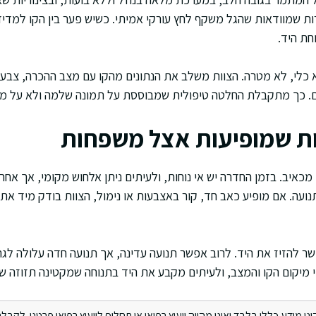
ת שמוודאות שהגל משקף לחץ עורקי אמיתי. כשיש פער בין הקו למדיד
חת היד.
 כלי, לא מטרה. הצוות משלב את הנתונים מהקו עם מצב ההכרה, צבע 
ם. כך מתקבלת החלטה טיפולית שמבוססת על תמונה שלמה ולא על מ
ת שמופיעות אצל משפחות
כאיב. בזמן החדרה יש אי נוחות, ולעיתים ניתן אלחוש מקומי, אך אחר
ועה. אם מופיע כאב חד, קור באצבעות או נימול, הצוות בודק מיד את
 להזיז את היד. לרוב אפשר תנועה עדינה, אך תנועה חדה עלולה לגרו
 מיקום הקו והמצב, ולעיתים מקבע את היד בתנוחה שמקטינה תזוזה ש
מידע כללי בלבד ואינו מהווה ייעוץ רפואי או תחליף לייעוץ רפואי פרטני. לקבלת 