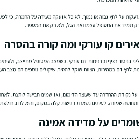
ות על לחץ גבוה או נמוך. לא כל אזעקה מעידה על החמרה, כי לפעמ
ודק תמיד את המטופל עצמו ואת הגל, ולא רק את המספר.
ירים קו עורקי ומה קורה בהסרה
ני בניטור רציף ובדגימות דם עורקי. כשמצב המטופל מתייצב, ולעיתים
 לחץ דם במהירות, הצוות שוקל להסיר. שיקולים נוספים הם מצב העור, 
על נקודת ההחדרה עד שעוצר הדימום, ואז שמים חבישה לוחצת. לאחר 
ותחושה שמורה. לעיתים נשארת רגישות קלה במקום, והיא לרוב חולפת.
שומרים על מדידה אמינה
ל המתמר בגובה הלב, במערכת מלאה בנוזל וללא בועות, ובצינוריות שא