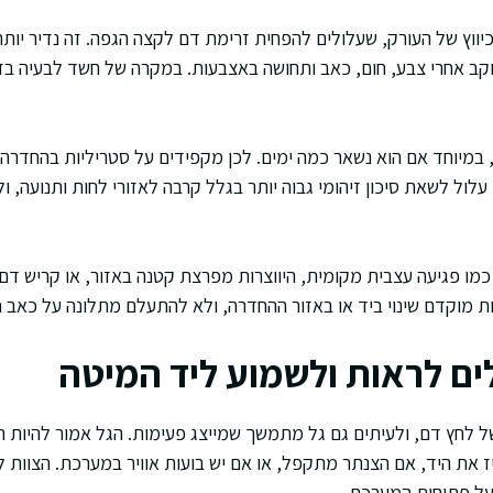
 כיווץ של העורק, שעלולים להפחית זרימת דם לקצה הגפה. זה נדיר יו
וקב אחרי צבע, חום, כאב ותחושה באצבעות. במקרה של חשד לבעיה בז
, במיוחד אם הוא נשאר כמה ימים. לכן מקפידים על סטריליות בהחדרה, 
י עלול לשאת סיכון זיהומי גבוה יותר בגלל קרבה לאזורי לחות ותנועה, 
ר כמו פגיעה עצבית מקומית, היווצרות מפרצת קטנה באזור, או קריש דם.
 מוקדם שינוי ביד או באזור ההחדרה, ולא להתעלם מתלונה על כאב חר
ים לראות ולשמוע ליד המיטה
לחץ דם, ולעיתים גם גל מתמשך שמייצג פעימות. הגל אמור להיות חד 
את היד, אם הצנתר מתקפל, או אם יש בועות אוויר במערכת. הצוות 
על פתיחות המערכת.