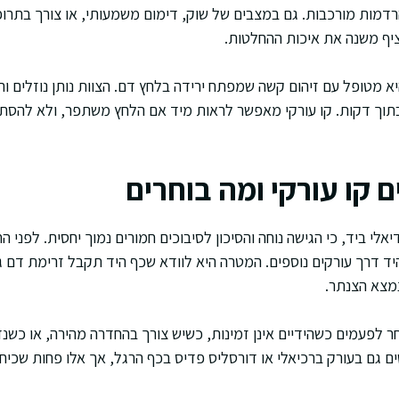
הרדמות מורכבות. גם במצבים של שוק, דימום משמעותי, או צורך בתרו
ציף משנה את איכות ההחלטות.
א מטופל עם זיהום קשה שמפתח ירידה בלחץ דם. הצוות נותן נוזלים ות
תוך דקות. קו עורקי מאפשר לראות מיד אם הלחץ משתפר, ולא להסתמ
 קו עורקי ומה בוחרים
אלי ביד, כי הגישה נוחה והסיכון לסיבוכים חמורים נמוך יחסית. לפני ה
 דרך עורקים נוספים. המטרה היא לוודא שכף היד תקבל זרימת דם גם א
נמצא הצנתר.
 לפעמים כשהידיים אינן זמינות, כשיש צורך בהחדרה מהירה, או כשנד
 גם בעורק ברכיאלי או דורסליס פדיס בכף הרגל, אך אלו פחות שכיחי