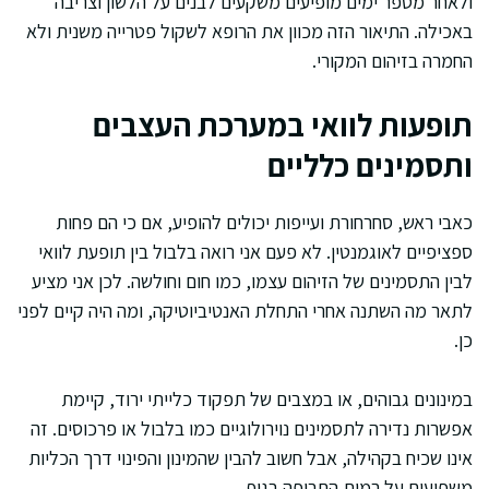
ולאחר מספר ימים מופיעים משקעים לבנים על הלשון וצריבה
באכילה. התיאור הזה מכוון את הרופא לשקול פטרייה משנית ולא
החמרה בזיהום המקורי.
תופעות לוואי במערכת העצבים
ותסמינים כלליים
כאבי ראש, סחרחורת ועייפות יכולים להופיע, אם כי הם פחות
ספציפיים לאוגמנטין. לא פעם אני רואה בלבול בין תופעת לוואי
לבין התסמינים של הזיהום עצמו, כמו חום וחולשה. לכן אני מציע
לתאר מה השתנה אחרי התחלת האנטיביוטיקה, ומה היה קיים לפני
כן.
במינונים גבוהים, או במצבים של תפקוד כלייתי ירוד, קיימת
אפשרות נדירה לתסמינים נוירולוגיים כמו בלבול או פרכוסים. זה
אינו שכיח בקהילה, אבל חשוב להבין שהמינון והפינוי דרך הכליות
משפיעים על רמות התרופה בגוף.