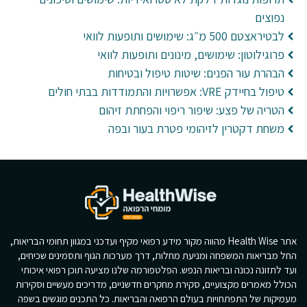
נפוצים
לבטיראצטם 500 מ״ג: שימושים ותופעות לוואי
פרוגילוטון: שימושים, מינונים ותופעות לוואי
הבהרת עור הפנים: שיטות טיפול ובטיחות
טיפול בחיידק VRE: אפשרויות והתמודדות בבתי חולים
הטריה של פצע: שיפור ריפוי והפחתת זיהום
משחת דקטרין לזיהומי פטרת בעור ובפה
אתר Health Wise מהווה מקור מידע רפואי מקיף ועדכני במגוון תחומי הבריאות,
החל מבריאות המשפחה ומניעת מחלות, דרך מערכות הגוף ותסמינים שכיחים,
ועד לתזונה נכונה ובריאות הנפש. הפלטפורמה שלנו מציעה תוכן רפואי איכותי
הכולל מאמרים מקצועיים, סקירת מחקרים חדשניים, מדריכים מעשיים וסקירות
מעמיקות של התפתחויות בעולם הרפואה והבריאות. כל התכנים מוגשים בשפה