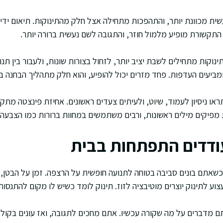
עד 6 תנועה נעשית מכוונת יותר, והתהפכות מתחילה אצל חלק מהתינוקות. תיאום
התקשורת מופיע מלמול חוזר, והתגובה לשם נעשית ברורה יותר.
עד 9 רבים מהתינוקות מתחילים לשבת יציב יותר, לזחול בצורות שונות, ולעבור בין
מביעים העדפות. פחד מזרים יכול להופיע, והוא חלק מתהליך הבחנה בין
10 עד 12 אתם תראו ניסיון לעמוד, שיוט, ולעיתים צעדים ראשונים. אחיזת פינצ
פיקים מילים ראשונות, ורבים משתמשים במחוות ברורות כמו הצבעה ו
ודדים התפתחות בבית
אתם בונים סביבה בטוחה לתנועה חופשית על הרצפה. זמן על הבטן,
צוע לתינוק יוצרים מוטיבציה לזוז. תינוק לומד כשיש לו מקום להתנסות
דברים על מה שקורה עכשיו. אתם מחכים לתגובה, ואז עונים בקול רג