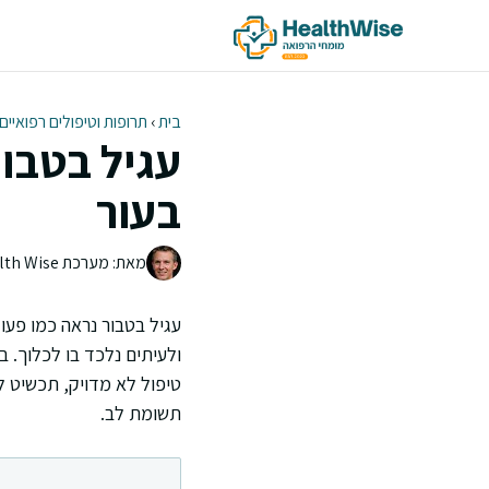
דלג
תוכן
בית
›
תרופות וטיפולים רפואיים
עגיל בטבור
בעור
מאת: מערכת Health Wise | צוות העריכה
עגיל בטבור נראה כמו פע
ולעיתים נלכד בו לכלוך. בנ
טיפול לא מדויק, תכשיט ל
תשומת לב.