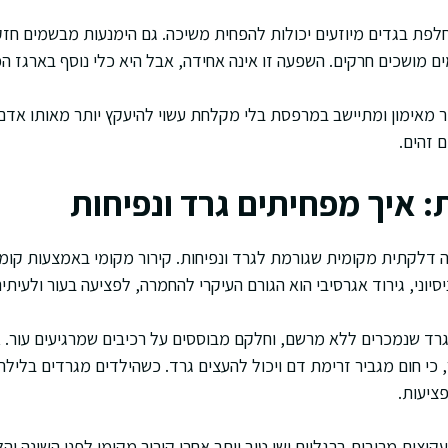
לפת בגדים מיוזעים יכולות להפחית משיכה. גם הימנעות מבשמים חזק
ם מושכים חרקים. השפעה זו אינה אחידה, אבל היא כלי נוסף בארגז הכ
זר מאימון ומתיישב במרפסת בלי מקלחת עשוי להיעקץ יותר מאותו אד
 זהים.
: איך מפחיתים גרד ונפיחות
 דלקתית מקומית שגורמת לגרד ונפיחות. קירור מקומי באמצעות קומ
סיוני, גירוד אגרסיבי הוא הגורם העיקרי להחמרה, לפציעה בעור ולעיתים
גרד שנמכרים ללא מרשם, וחלקם מבוססים על רכיבים שמרגיעים עור. אנ
כי חום מגביר זרימת דם ויכול להעצים גרד. כשהילדים מגרדים בלילה,
פציעות.
קיצות מרובות ברגליים ישן טוב יותר אחרי קירור מקומי לפני השינה ו