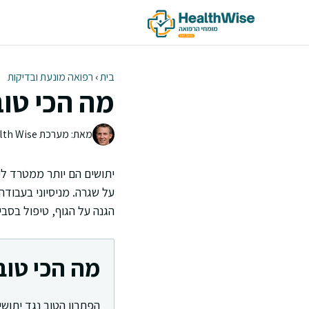
דלג
תוכן
בית
›
רפואה מונעת ובדיקות
מה הכי טוב
מאת: מערכת Health Wise | צוות העריכה
יתושים הם יותר ממטרד לי
על שגרה. מניסיוני בעבודה
הגנה על הגוף, טיפול בסב
מה הכי טוב
הפתרון הטוב נגד יתוש