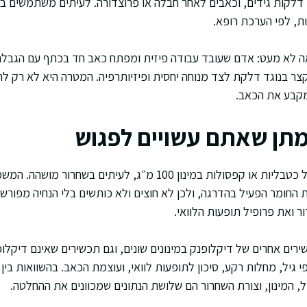
 דלקות גידים, וכאבים לאחר חבלה או פרוצדורה. לעיתים משתמשים ב
ות, לפי הערכת רופא.
אה לא מעט: אדם שעובד עבודה פיזית ומפתח כאב חד בכתף עם הגבלה
קצר בנוגד דלקת לצד מנוחה יחסית ופיזיותרפיה. המטרה היא לא רק ל
קבע את הכאב.
 מתן שאתם עשויים לפגוש
בטרן 100 מופיע בדרך כלל כטבליות או קפסולות במינון 100 מ״ג, לעי
חומר הפעיל בהדרגה, ולכן לא חוצים ולא כותשים בלי הנחיה מפורשת.
 ואת פרופיל תופעות הלוואי.
 קיימים תכשירים אחרים של דיקלופנק במינונים שונים, וגם תכשירים שאינם דיק
גיל, מחלות רקע, סיכון לתופעות לוואי, ועוצמת הכאב. בהשוואות בין 
, המינון, וצורת השחרור הם שלושת הנתונים שמכוונים את ההחלטה.