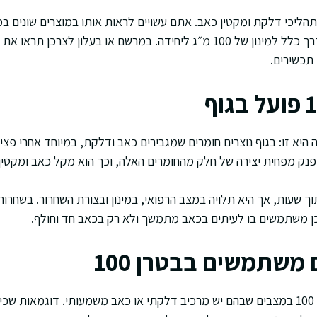
ליכי דלקת ומקטין כאב. אתם עשויים לראות אותו במוצרים שונים במינ
אבל המספר 100 מכוון בדרך כלל למינון של 100 מ״ג ליחידה. במרשם או בעלון 
 תכשירים.
ה היא זו: בגוף נוצרים חומרים שמגבירים כאב ודלקת, במיוחד אחרי פצ
ק מפחית יצירה של חלק מהחומרים האלה, וכך הוא מקל כאב ומקטין נ
 שעות, אך היא תלויה במצב הרפואי, במינון ובצורת השחרור. בשחר
כן משתמשים בו לעיתים בכאב מתמשך ולא רק בכאב חד וחולף.
משתמשים בבטרן 100
רופאים נוטים לשקול בטרן 100 במצבים שבהם יש מרכיב דלקתי או כאב משמעותי. דוגמאו