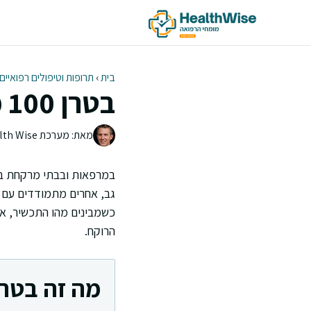
דלג
תוכן
בית
›
תרופות וטיפולים רפואיים
בטרן 100 מה זה: שימושים ותופעות לוואי
מאת: מערכת Health Wise | צוות העריכה
גב, אחרים מתמודדים עם כ
כשמבינים מהו התכשיר, אי
הרוקח.
מה זה בטרן 00