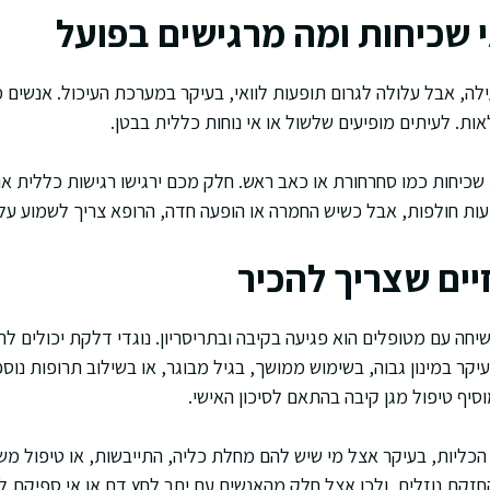
י שכיחות ומה מרגישים בפועל
ילה, אבל עלולה לגרום תופעות לוואי, בעיקר במערכת העיכול. אנשים 
ות. לעיתים מופיעים שלשול או אי נוחות כללית בבטן.
 שכיחות כמו סחרחורת או כאב ראש. חלק מכם ירגישו רגישות כללית או
עות חולפות, אבל כשיש החמרה או הופעה חדה, הרופא צריך לשמוע על 
יים שצריך להכיר
שיחה עם מטופלים הוא פגיעה בקיבה ובתריסריון. נוגדי דלקת יכולים להע
קר במינון גבוה, בשימוש ממושך, בגיל מבוגר, או בשילוב תרופות נוספ
סיף טיפול מגן קיבה בהתאם לסיכון האישי.
 הכליות, בעיקר אצל מי שיש להם מחלת כליה, התייבשות, או טיפול מש
זקת נוזלים, ולכן אצל חלק מהאנשים עם יתר לחץ דם או אי ספיקת ל