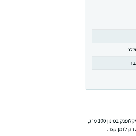
וללב
כבד
בטרן 100 הוא שם מסחרי לתרופה מקבוצת נוגדי דלקת שאינם סטרואידים. בדרך כלל מדובר בדיקלופנק במינון 100 מ״ג,
רק לזמן קצר.