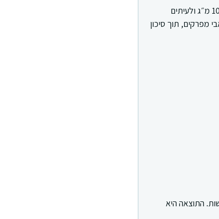
בטרן 100 הוא שם מסחרי לתרופה נוגדת דלקת וכאב, שבדרך כלל מכילה דיקלופנק במינון 100 מ״ג ולעיתים
 מפרקים, תוך סיכון
ות. התוצאה היא