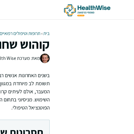
דלג
תוכן
בית
›
תרופות וטיפולים רפואיים
קוהוש שחור
מאת: מערכת Health Wise | צוות העריכה
בשנים האחרונות אנשים ר
תשומת לב מיוחדת במגוון 
המעבר, אולם לעיתים קרו
השימוש. מניסיוני בתחום ה
הפוטנציאל הטיפולי.
חסרונות של