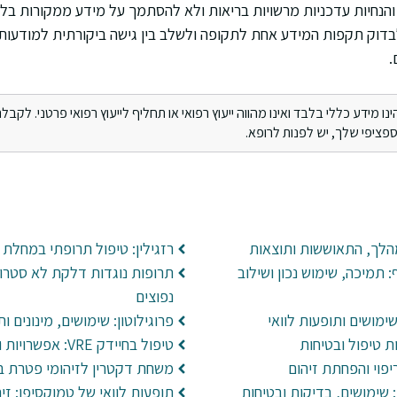
הנחיות עדכניות מרשויות בריאות ולא להסתמך על מידע ממקורות בלת
דוק תקפות המידע אחת לתקופה ולשלב בין גישה ביקורתית למודעות ל
.
מידע כללי בלבד ואינו מהווה ייעוץ רפואי או תחליף לייעוץ רפואי פרטני. לקבלת 
ציפי שלך, יש לפנות לרופא.
הלך, התאוששות ותוצאות
רזגילין: טיפול תרופתי במחלת 
תמיכה, שימוש נכון ושילוב
תרופות נוגדות דלקת לא סטרואי
נפוצים
פרוגילוטון: שימושים, מינונים ות
ת טיפול ובטיחות
טיפול בחיידק VRE: אפשרויות והתמודדות בבתי חולים
יפוי והפחתת זיהום
משחת דקטרין לזיהומי פטרת ב
הידרוקסי פרוגסטרון 17: שימושים, בדיקות ובטיחות
תופעות לוואי של טמוקסיפן: זיהו