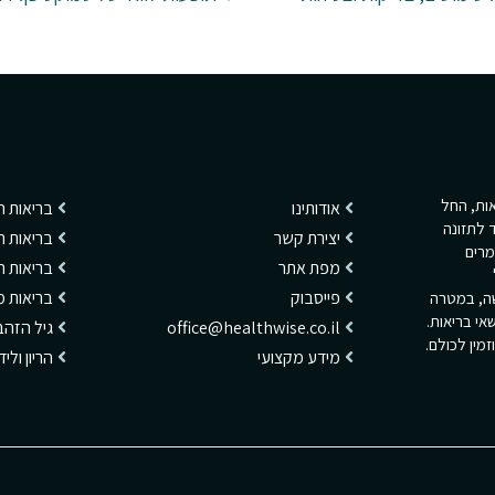
ריאות, החל
אודותינו
בריאות 
 לתזונה
יצירת קשר
בריאות ה
מרים
מפת אתר
בריאות 
פייסבוק
בריאות מ
שה, במטרה
אי בריאות.
office@healthwise.co.il
גיל הזהב
מין לכולם.
מידע מקצועי
הריון ולי