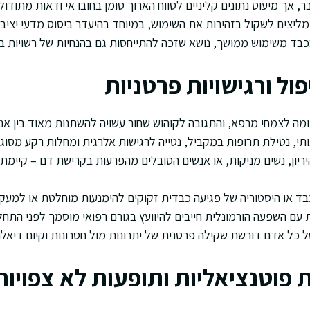
, אך מיעוט נתונים קליניים לטווח הארוך טומן בחובו אי ודאות מתודול
מליצים לשקול בזהירות את השימוש, במיוחד בהיעדר ביסוס מדעי יציב.
כבד משימוש ממושך, נושא שזכה להתייחסות גם בהנחיות של רשויות בר
ל ורגישויות פרטניות
מה לצמחי מרפא, והתגובה לקוהוש שחור עשויה להשתנות מאוד בין אנש
תי, נטילת תרופות במקביל, נטייה לרגישות אלרגית ומחלות רקע מסוגים
ריון, נשים מניקות, או אנשים הסובלים מהפרעות בקרישת דם – קיימת
ד או היסטוריה של פגיעה כבדית זקוקים להימנעות מוחלטת או למעקב
עם השפעה הורמונלית חייבים להיוועץ בגורם רפואי מוסמך לפני התח
ל כל אדם דורשת שקילה פרטנית של יתרונות מול חסרונות וקיום דיאלוג
 פוטנציאליות ותופעות לא צפויות