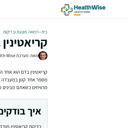
דלג
תוכן
בית
›
רפואה מונעת ובדיקות
קריאטינין 
מאת: מערכת Health Wise | צוות העריכה
קריאטינין בדם הוא אחד ה
מספר אחד קטן במעבדה מצ
מרוויחים כשאתם מבינים מ
איך בודקים
בדיקת קריאטינין מודד