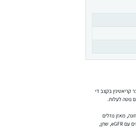
ר קריאטינין בקצב די
ם נוטה לעלות.
נה, מאזן נוזלים
ותרופות. לכן אני מתייחס לקריאטינין כאל רמז מרכזי, לא כאל תשובה יחידה. את התמונה משלימים עם eGFR, שתן,