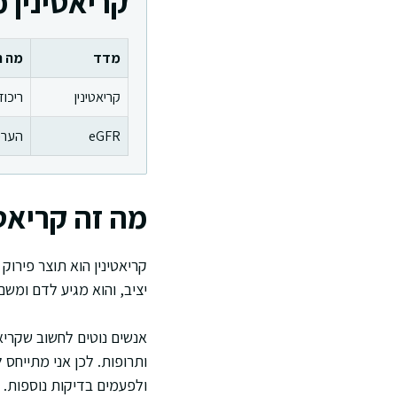
קריאטינין מול eGFR ב
מדד
מה ה
קריאטינין
ריכוז
eGFR
הערכת
מה זה קריאטי
קריאטינין הוא תוצר פירוק
יציב, והוא מגיע לדם ומשם
אנשים נוטים לחשוב שקריאט
ולפעמים בדיקות נוספות.