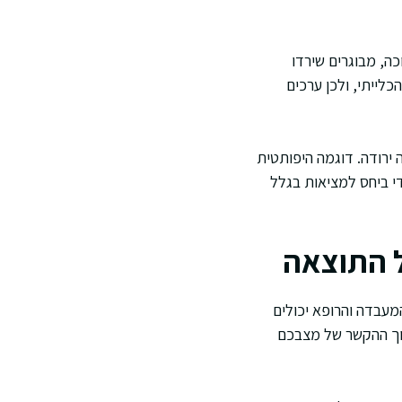
כה, מבוגרים שירדו
הכלייתי, ולכן ערכים
 ירודה. דוגמה היפותטית
נמוך, ואז ה-eGFR יכול להיראות טוב מדי ביחס למציאות בגלל
ל התוצאה
מעבדה והרופא יכולים
תוך ההקשר של מצבכם