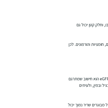
, וחלק קטן יכול גם
 חומציות והורמונים. לכן
קריאטינין הוא מספר מעבדתי אחד, בדרך כלל ביחידות mg/dL או µmol/L, בהתאם למעבדה. eGFR הוא חישוב שמתרגם
דות mL/min/1.73m². החישוב מתחשב בגיל ובמין, ולעיתים
ך אצל אדם מבוגר, כי אצל מבוגרים שריר נמוך יכול