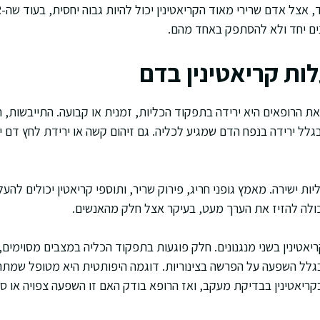
נים יחד ולא להסתפק באחד מהם.
ות קריאטינין בדם
 הרופאים היא ירידה בתפקוד הכליות, זמנית או קבועה. התייבשות, ה
בגלל ירידה בנפח הדם שמגיע לכליה. גם זיהום קשה או ירידת לחץ דם י
ת ישירה. מאמץ גופני חריג, פירוק שריר, ותוספי קריאטין יכולים להעל
ולה להזיז את הערך מעט, בעיקר אצל חלק מהאנשים.
אטינין בשני מנגנונים. חלק פוגעות בתפקוד הכליה במצבים מסוימים, 
 בגלל השפעה על הפרשה בצינוריות. דוגמה היפותטית היא מטופל שמתחי
קריאטינין בבדיקת מעקב, ואז הרופא בודק האם זו השפעה צפויה או סי