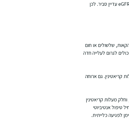
להסתיר ירידה בסינון. מנגד, אצל אדם שרירי מאוד הקריאטינין יכול להיות גבוה יחסית, בעוד שה-eGFR עדיין סביר. לכן
קאות, שלשולים או חום
כולים לגרום לעלייה חדה
ות קריאטינין. גם ארוחה
וחלק מעלות קריאטינין
ל טיפול אנטיביוטי
מן לפגיעה כלייתית.