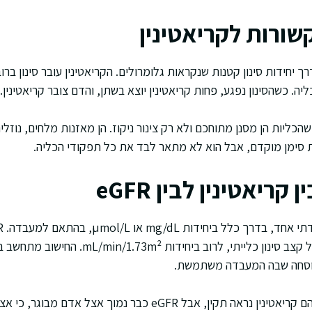
שורות לקריאטינין
יחידות סינון קטנות שנקראות גלומרולים. הקריאטינין עובר סינון ברובו
יה. כשהסינון נפגע, פחות קריאטינין יוצא בשתן, והדם צובר קריאטינין.
כליות הן מסנן מתוחכם ולא רק צינור ניקוז. הן מאזנות מלחים, נוזלים,
יות סימן מוקדם, אבל הוא לא מתאר לבד את כל תפקודי הכליה.
ריאטינין לבין eGFR
את הקריאטינין להערכה של קצב סינון כלייתי, לרוב ביחי
נוסחה שבה המעבדה משתמשת.
אני רואה הרבה מצבים שבהם קריאטינין נראה תקין, אבל eGFR כבר נמו