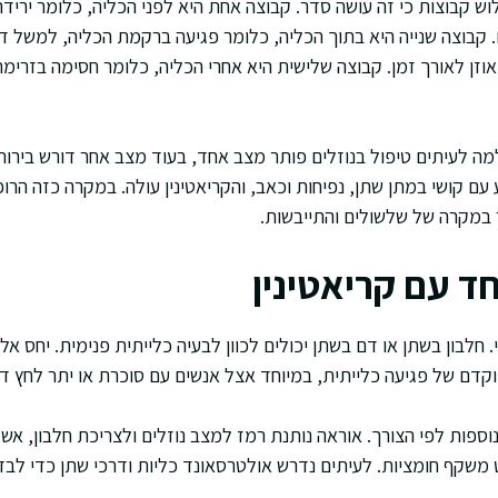
ש קבוצות כי זה עושה סדר. קבוצה אחת היא לפני הכליה, כלומר ירי
 קבוצה שנייה היא בתוך הכליה, כלומר פגיעה ברקמת הכליה, למשל ד
זן לאורך זמן. קבוצה שלישית היא אחרי הכליה, כלומר חסימה בזרי
מה לעיתים טיפול בנוזלים פותר מצב אחד, בעוד מצב אחר דורש בירור 
עם קושי במתן שתן, נפיחות וכאב, והקריאטינין עולה. במקרה כזה הרו
ר במקרה של שלשולים והתייבשות.
ד עם קריאטינין
 חלבון בשתן או דם בשתן יכולים לכוון לבעיה כלייתית פנימית. יחס אלב
מוקדם של פגיעה כלייתית, במיוחד אצל אנשים עם סוכרת או יתר לחץ ד
ספות לפי הצורך. אוראה נותנת רמז למצב נוזלים ולצריכת חלבון, אשלג
ט משקף חומציות. לעיתים נדרש אולטרסאונד כליות ודרכי שתן כדי לבד