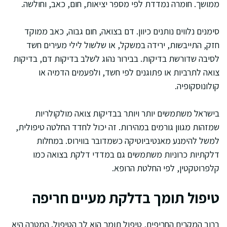
ממושך. חומרה נמדדת לפי מספר יציאות, חום, כאב, וחולשה.
סימנים נלווים נותנים כיוון. דם בצואה, חום גבוה, כאב ממוקד
חזק, התייבשות, ירידה במשקל, או שלשול לילי מעירים חשד
לסיבה שדורשת בדיקות. בבירור נהוג לשלב בדיקות דם, בדיקות
צואה לתרביות או פתוגנים לפי חשד, ולפעמים הדמיה או
קולונוסקופיה.
בישראל משתמשים יותר ויותר בבדיקות צואה מולקולריות
שמזהות מגוון גורמים במהירות. זה יכול לחדד החלטה טיפולית,
למשל להימנע מאנטיביוטיקה כשמדובר בווירוס. במחלות
דלקתיות כרוניות משתמשים גם במדדי דלקת בצואה כמו
קלפרוטקטין, לפי החלטת הרופא.
טיפול תומך בדלקת מעיים חריפה
ברוב המקרים החריפים, טיפול תומך הוא לב הטיפול. המטרה היא