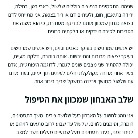
שניהם. התסמינים הנפוצים כוללים שלשול, כאבי בטן, בחילה,
ירידה בתיאבון, חום, ולעיתים דם או ריר בצואה. אני מתייחס לדם
בצואה כנתון שמכוון אותנו לבדיקה מסודרת, כי הוא משנה את
הסבירות לסיבה חיידקית או דלקתית כרונית.
יש אנשים שמרגישים בעיקר כאבים וגזים, ויש אנשים שמרגישים
בעיקר יציאות מרובות והתייבשות. אותה כותרת, דלקת מעיים,
יכולה להסתיר שני מצבים שונים לגמרי. לדוגמה היפותטית, אדם
צעיר אחרי ארוחה מקולקלת יחלים לעיתים תוך ימים, בעוד אדם
עם שלשול ממושך וירידה במשקל יצריך בירור אחר.
שלב האבחון שמכוון את הטיפול
אני נוהג לחשוב על האבחון כעל שלושה צירים: משך התסמינים,
חומרה, וסימנים נלווים. שלשול עד שבוע לרוב מתאים לזיהום או
לגירוי זמני, בעוד תסמינים מעל שבועיים מעלים חשד למצב