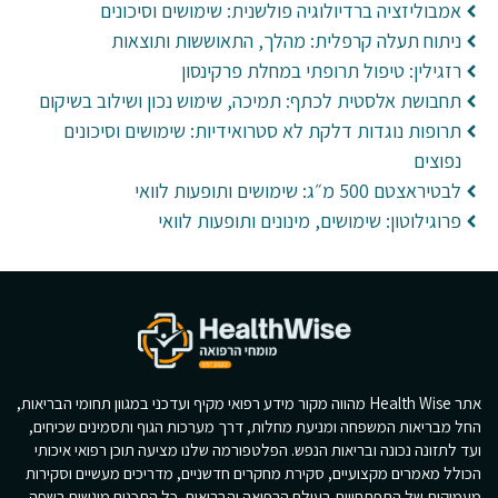
אמבוליזציה ברדיולוגיה פולשנית: שימושים וסיכונים
ניתוח תעלה קרפלית: מהלך, התאוששות ותוצאות
רזגילין: טיפול תרופתי במחלת פרקינסון
תחבושת אלסטית לכתף: תמיכה, שימוש נכון ושילוב בשיקום
תרופות נוגדות דלקת לא סטרואידיות: שימושים וסיכונים
נפוצים
לבטיראצטם 500 מ״ג: שימושים ותופעות לוואי
פרוגילוטון: שימושים, מינונים ותופעות לוואי
אתר Health Wise מהווה מקור מידע רפואי מקיף ועדכני במגוון תחומי הבריאות,
החל מבריאות המשפחה ומניעת מחלות, דרך מערכות הגוף ותסמינים שכיחים,
ועד לתזונה נכונה ובריאות הנפש. הפלטפורמה שלנו מציעה תוכן רפואי איכותי
הכולל מאמרים מקצועיים, סקירת מחקרים חדשניים, מדריכים מעשיים וסקירות
מעמיקות של התפתחויות בעולם הרפואה והבריאות. כל התכנים מוגשים בשפה