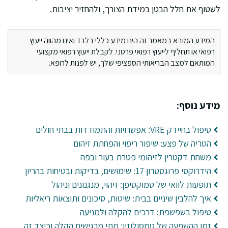
לשטוף את חלל הבטן במידת הצורך, ולהחזיר יציבות.
המידע המובא במאמר זה הינו מידע כללי בלבד ואינו מהווה ייעוץ
רפואי או תחליף לייעוץ רפואי פרטני. לקבלת ייעוץ רפואי מקצועי
המותאם למצב הבריאותי הספציפי שלך, יש לפנות לרופא.
מידע נוסף:
טיפול בחיידק VRE: אפשרויות והתמודדות בבתי חולים
הטריה של פצע: שיפור ריפוי והפחתת זיהום
משחת דקטרין לזיהומי פטרת בעור ובפה
הידרוקסי פרוגסטרון 17: שימושים, בדיקות ובטיחות בהריון
תופעות לוואי של טמוקסיפן: זיהוי, מנגנונים וניהול
איך להלבין שיניים בבית: שיטות, סיכונים ותוצאות ריאליות
טיפול בשפשפת: דרכים להקלה ולמניעה
זמן ההשפעה של טמסולוזין: מתי מרגישים הקלה וכיצד זה