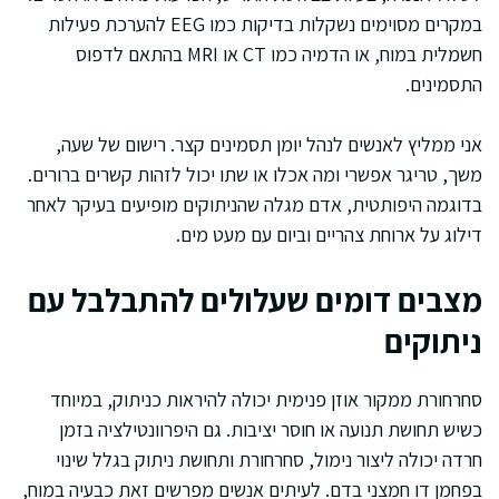
במקרים מסוימים נשקלות בדיקות כמו EEG להערכת פעילות
חשמלית במוח, או הדמיה כמו CT או MRI בהתאם לדפוס
התסמינים.
אני ממליץ לאנשים לנהל יומן תסמינים קצר. רישום של שעה,
משך, טריגר אפשרי ומה אכלו או שתו יכול לזהות קשרים ברורים.
בדוגמה היפותטית, אדם מגלה שהניתוקים מופיעים בעיקר לאחר
דילוג על ארוחת צהריים וביום עם מעט מים.
מצבים דומים שעלולים להתבלבל עם
ניתוקים
סחרחורת ממקור אוזן פנימית יכולה להיראות כניתוק, במיוחד
כשיש תחושת תנועה או חוסר יציבות. גם היפרוונטילציה בזמן
חרדה יכולה ליצור נימול, סחרחורת ותחושת ניתוק בגלל שינוי
בפחמן דו חמצני בדם. לעיתים אנשים מפרשים זאת כבעיה במוח,