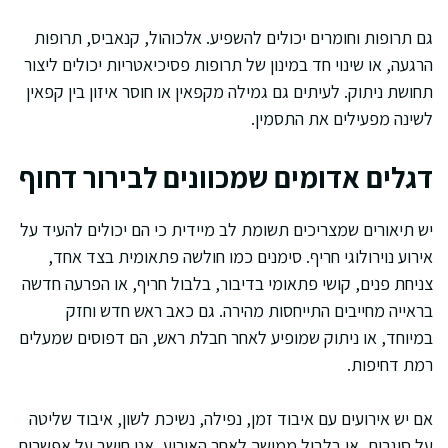
גם תרופות וחומרים יכולים להשפיע. אלכוהול, קנאביס, תרופות
הרגעה, או שינוי חד במינון של תרופות פסיכיאטריות יכולים ליצור
תחושת ניתוק. לעיתים גם גמילה מקפאין או חוסר איזון בין קפאין
לשינה מפעילים את התסמין.
דגלים אדומים שמכוונים לבירור דחוף
יש תיאורים שמצריכים תשומת לב מיידית כי הם יכולים להעיד על
אירוע נוירולוגי חריף. סימנים כמו חולשה פתאומית בצד אחד,
צניחת פנים, קושי פתאומי בדיבור, בלבול חריף, או הפרעה חדשה
בראייה מחייבים התייחסות מהירה. גם כאב ראש חדש וחזק
במיוחד, או ניתוק שמופיע לאחר חבלת ראש, הם דפוסים שמעלים
רמת דחיפות.
אם יש אירועים עם איבוד זמן, נפילה, נשיכת לשון, איבוד שליטה
על סוגרים, או בלבול ממושך לאחר האירוע, אני חושב על אפשרות