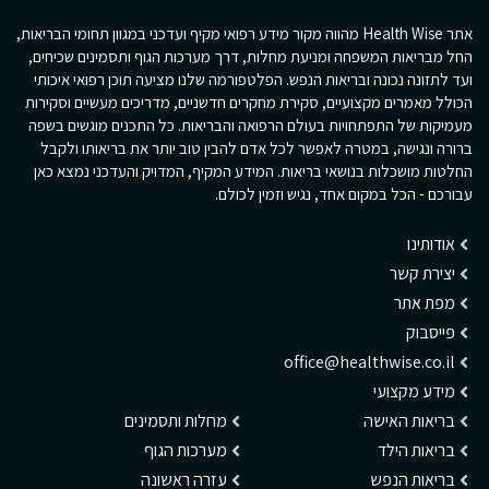
אתר Health Wise מהווה מקור מידע רפואי מקיף ועדכני במגוון תחומי הבריאות,
החל מבריאות המשפחה ומניעת מחלות, דרך מערכות הגוף ותסמינים שכיחים,
ועד לתזונה נכונה ובריאות הנפש. הפלטפורמה שלנו מציעה תוכן רפואי איכותי
הכולל מאמרים מקצועיים, סקירת מחקרים חדשניים, מדריכים מעשיים וסקירות
מעמיקות של התפתחויות בעולם הרפואה והבריאות. כל התכנים מוגשים בשפה
ברורה ונגישה, במטרה לאפשר לכל אדם להבין טוב יותר את בריאותו ולקבל
החלטות מושכלות בנושאי בריאות. המידע המקיף, המדויק והעדכני נמצא כאן
עבורכם - הכל במקום אחד, נגיש וזמין לכולם.
אודותינו
יצירת קשר
מפת אתר
פייסבוק
office@healthwise.co.il
מידע מקצועי
בריאות האישה
מחלות ותסמינים
בריאות הילד
מערכות הגוף
בריאות הנפש
עזרה ראשונה