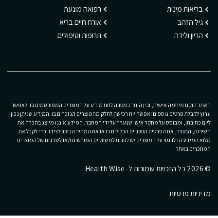
בריאות מינית
רפואה מונעת
גיל הזהב
אורח חיים בריא
הריון ולידה
תרופות וטיפולים
האתר הוקם מיוזמה אישית, ובין היתר במטרה לתת מידע על המוצרים המפורסמים בו ולאפשר
ערוץ לקבלת פרטים נוספים ואפשרויות רכישה לחלק מהמוצרים הנזכרים בו. המידע שניתן נכון
ליום כתיבתו, ומבוסס על מחקר אישי שנערך על ידי המחבר. המידע איננו מייצג בהכרח את
השירות, המוצר, את הפרטים הטכניים הכלולים בו או את המחיר הנזכר לצידו. כדי לקבל את
מלוא המידע הרלוונטי על המוצרים יש לפנות למשווקים המורשים ו/או ליצרנים של המוצרים
המוזכרים באתר.
© 2026 כל הזכויות שמורות ל- Health Wise
מדיניות פרטיות