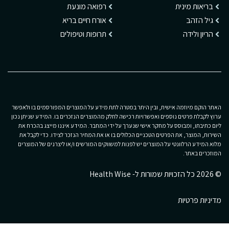
בריאות מינית
רפואה מונעת
גיל הזהב
אורח חיים בריא
הריון ולידה
תרופות וטיפולים
האתר הוקם מיוזמה אישית, ובין היתר במטרה לתת מידע על המוצרים המפורסמים בו ולאפשר
ערוץ לקבלת פרטים נוספים ואפשרויות רכישה לחלק מהמוצרים הנזכרים בו. המידע שניתן נכון
ליום כתיבתו, ומבוסס על מחקר אישי שנערך על ידי המחבר. המידע איננו מייצג בהכרח את
השירות, המוצר, את הפרטים הטכניים הכלולים בו או את המחיר הנזכר לצידו. כדי לקבל את
מלוא המידע הרלוונטי על המוצרים יש לפנות למשווקים המורשים ו/או ליצרנים של המוצרים
המוזכרים באתר.
© 2026 כל הזכויות שמורות ל- Health Wise
מדיניות פרטיות