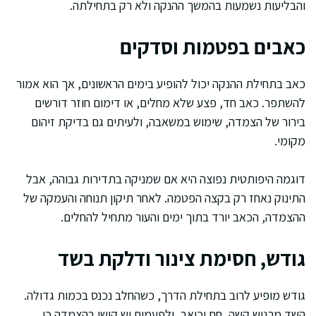
והבליעות נשמעות בהמשך ההנקה ולא רק בתחילתה.
כאבים בפטמות וסדקים
כאב בתחילת ההנקה יכול להופיע בימים הראשונים, אך הוא אמור
להשתפר. כאב חד, פצע שלא מחלים, או דימום חוזר דורשים
בירור של הצמדה, שימוש במשאבה, ולעיתים גם בדיקת זיהום
מקומי.
דוגמה היפותטית נפוצה היא אם שמניקה בתדירות גבוהה, אבל
התינוק נאחז רק בקצה הפטמה. לאחר תיקון תנוחה והעמקה של
ההצמדה, הכאב יורד בתוך ימים והעור מתחיל להחלים.
גודש, חסימת צינור ודלקת בשד
גודש מופיע לרוב בתחילת הדרך, כשהחלב נכנס בכמות גדולה.
השד מרגיש קשה, חם וכואב, ולפעמים יש קושי בהצמדה כי