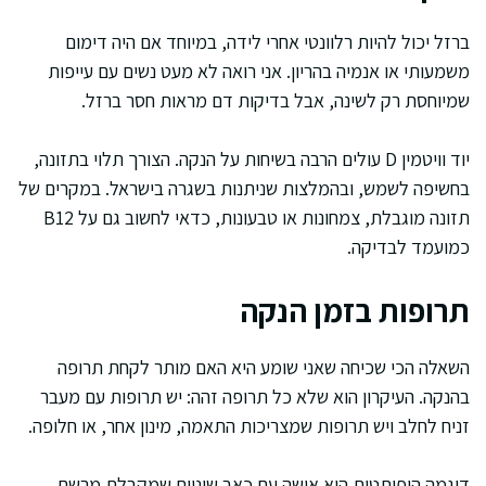
ברזל יכול להיות רלוונטי אחרי לידה, במיוחד אם היה דימום
משמעותי או אנמיה בהריון. אני רואה לא מעט נשים עם עייפות
שמיוחסת רק לשינה, אבל בדיקות דם מראות חסר ברזל.
יוד וויטמין D עולים הרבה בשיחות על הנקה. הצורך תלוי בתזונה,
בחשיפה לשמש, ובהמלצות שניתנות בשגרה בישראל. במקרים של
תזונה מוגבלת, צמחונות או טבעונות, כדאי לחשוב גם על B12
כמועמד לבדיקה.
תרופות בזמן הנקה
השאלה הכי שכיחה שאני שומע היא האם מותר לקחת תרופה
בהנקה. העיקרון הוא שלא כל תרופה זהה: יש תרופות עם מעבר
זניח לחלב ויש תרופות שמצריכות התאמה, מינון אחר, או חלופה.
דוגמה היפותטית היא אישה עם כאב שיניים שמקבלת מרשם