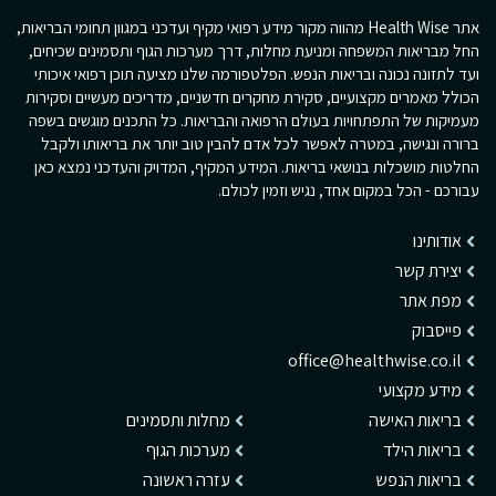
אתר Health Wise מהווה מקור מידע רפואי מקיף ועדכני במגוון תחומי הבריאות,
החל מבריאות המשפחה ומניעת מחלות, דרך מערכות הגוף ותסמינים שכיחים,
ועד לתזונה נכונה ובריאות הנפש. הפלטפורמה שלנו מציעה תוכן רפואי איכותי
הכולל מאמרים מקצועיים, סקירת מחקרים חדשניים, מדריכים מעשיים וסקירות
מעמיקות של התפתחויות בעולם הרפואה והבריאות. כל התכנים מוגשים בשפה
ברורה ונגישה, במטרה לאפשר לכל אדם להבין טוב יותר את בריאותו ולקבל
החלטות מושכלות בנושאי בריאות. המידע המקיף, המדויק והעדכני נמצא כאן
עבורכם - הכל במקום אחד, נגיש וזמין לכולם.
אודותינו
יצירת קשר
מפת אתר
פייסבוק
office@healthwise.co.il
מידע מקצועי
בריאות האישה
מחלות ותסמינים
בריאות הילד
מערכות הגוף
בריאות הנפש
עזרה ראשונה