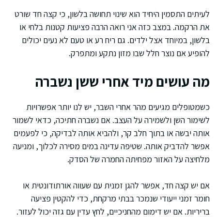
לעיתים התסמין היחיד הוא שינוי תחושה בלשון, כי קצה חד שורט
את הרקמה. במצב כזה אני רואה הרבה פציעות קטנות בלחי או
בלשון, במיוחד אצל ילדים. גם ריח רע או טעם לא נעים יכולים
להופיע אם נוצר חלל שבו מזון נתקע ומתפרק.
מה עושים מיד אחרי ששן נשברה
כשמטופלים מגיעים מהר אחרי השבר, יש לנו יותר אפשרויות
לשימור השן ולשמירה על העצב. אם נשברה חתיכה, כדאי לשמור
אותה יבשה או בתוך חלב קר, ולהביא אותה לבדיקה, כי לפעמים
אפשר להדביק אותה. שטיפה עדינה במים מסירה לכלוך, ומניעה
מלחיצה על האזור מפחיתה החמרה של הסדק.
אם יש קצה חד, אפשר להגן זמנית עם שעווה אורתודונטית או
חומר זמני ייעודי שנמכר בבתי מרקחת, כדי להקטין פציעה
בריריות. אם יש דימום מהחניכיים, לחץ עדין עם גזה יכול לעזור.