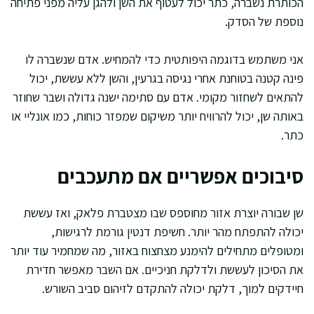
הכותרת נשברה, כתר יכול לעטוף את השן ולהגן עליה מפני פתיחה
נוספת של הסדק.
אני משתמש בדוגמה היפותטית כדי להמחיש. אדם שנשברה לו
פינה קטנה בטוחנת אחרי נגיסה בגרעין, והשן ללא עששת, יכול
להתאים לשחזור מקומי. אדם עם סתימה ישנה גדולה ושבר שחוזר
באותה שן, יכול להרוויח יותר משיקום שמפזר כוחות, כמו אונליי או
כתר.
סיבוכים אפשריים אם מתעכבים
שן שבורה יוצרת אזור מחוספס שבו מצטברת פלאק, ואז עששת
יכולה להתפתח מהר יותר. חשיפת דנטין גורמת לרגישות,
ומטופלים מתחילים להימנע מצחצוח באזור, מה שמחמיר עוד יותר
את הסיכון לעששת ולדלקת חניכיים. אם השבר מאפשר חדירת
חיידקים למוך, דלקת יכולה להתקדם לזיהום סביב השורש.