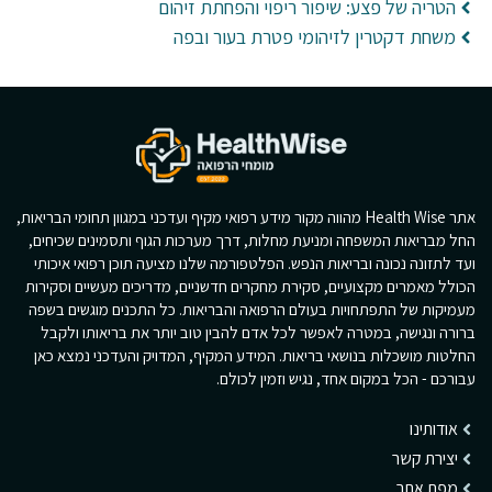
הטריה של פצע: שיפור ריפוי והפחתת זיהום
משחת דקטרין לזיהומי פטרת בעור ובפה
אתר Health Wise מהווה מקור מידע רפואי מקיף ועדכני במגוון תחומי הבריאות,
החל מבריאות המשפחה ומניעת מחלות, דרך מערכות הגוף ותסמינים שכיחים,
ועד לתזונה נכונה ובריאות הנפש. הפלטפורמה שלנו מציעה תוכן רפואי איכותי
הכולל מאמרים מקצועיים, סקירת מחקרים חדשניים, מדריכים מעשיים וסקירות
מעמיקות של התפתחויות בעולם הרפואה והבריאות. כל התכנים מוגשים בשפה
ברורה ונגישה, במטרה לאפשר לכל אדם להבין טוב יותר את בריאותו ולקבל
החלטות מושכלות בנושאי בריאות. המידע המקיף, המדויק והעדכני נמצא כאן
עבורכם - הכל במקום אחד, נגיש וזמין לכולם.
אודותינו
יצירת קשר
מפת אתר