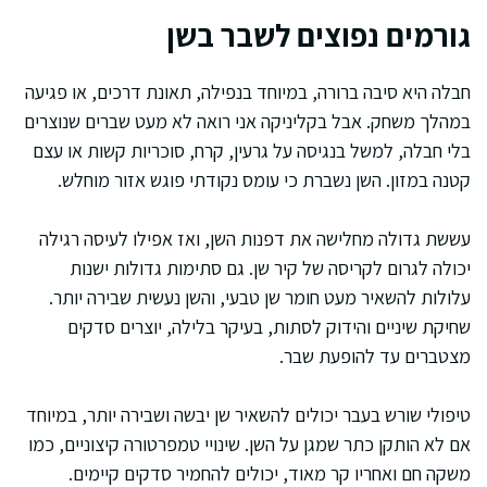
גורמים נפוצים לשבר בשן
חבלה היא סיבה ברורה, במיוחד בנפילה, תאונת דרכים, או פגיעה
במהלך משחק. אבל בקליניקה אני רואה לא מעט שברים שנוצרים
בלי חבלה, למשל בנגיסה על גרעין, קרח, סוכריות קשות או עצם
קטנה במזון. השן נשברת כי עומס נקודתי פוגש אזור מוחלש.
עששת גדולה מחלישה את דפנות השן, ואז אפילו לעיסה רגילה
יכולה לגרום לקריסה של קיר שן. גם סתימות גדולות ישנות
עלולות להשאיר מעט חומר שן טבעי, והשן נעשית שבירה יותר.
שחיקת שיניים והידוק לסתות, בעיקר בלילה, יוצרים סדקים
מצטברים עד להופעת שבר.
טיפולי שורש בעבר יכולים להשאיר שן יבשה ושבירה יותר, במיוחד
אם לא הותקן כתר שמגן על השן. שינויי טמפרטורה קיצוניים, כמו
משקה חם ואחריו קר מאוד, יכולים להחמיר סדקים קיימים.