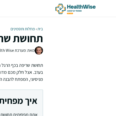
דלג
תוכן
בית
›
מחלות ותסמינים
תחושת שריפ
מאת: מערכת Health Wise | צוות העריכה
תחושת שריפה בכף הרגל הי
בערב. אצל חלק מכם מדובר
מניסיוני, המפתח להבנה ה
איך מפחית
אתם מפחיתים תחושת שר