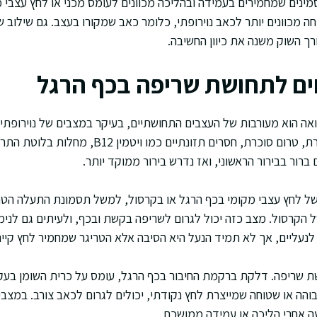
סמינים שמחמירים בעמידה ובהליכה מכוונים לעומס מכני או לחץ עצבי מ
ה מכוונים יותר לכאב נוירופתי, כלומר כאב שמקורו בעצב. גם שילוב 
רך השוק משנה את כיוון החשיבה.
ים לתחושת שריפה בכף הרגל
ואה הוא מעורבות של העצבים התחושתיים, בעיקר במצבים של נוירופתיה
יכולה להופיע על רקע סוכרת, טרום סוכרת, חסרים תזונתיי
 ברור בבירור הראשוני, ואז נדרש בירור ממוקד יותר.
של לחץ עצבי מקומי בכף הרגל או בקרסול, למשל תסמונת התעלה הטר
 הקרסול. מצב כזה יכול לגרום לשריפה בקשת ובכף, ולעיתים גם לנימול
נעליים, אך לא תמיד הנעל היא הסיבה אלא הטריגר שמחמיר לחץ קיים
שת שריפה. דלקת ברקמת החיבור בכף הרגל, עומס על כרית השומן בעק
והה או שטוחה שמייצרת לחץ נקודתי, יכולים לגרום לכאב צורב. במצבי
ה אחרי הליכה או עמידה ממושכת.