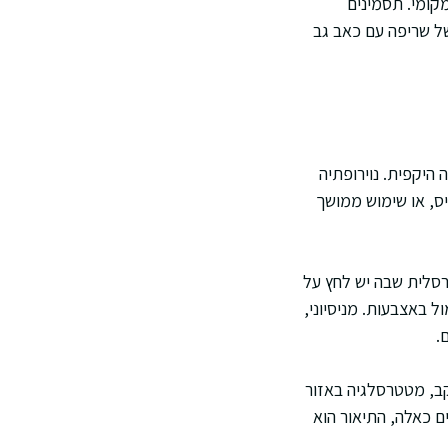
קומי. תסמינים
של שריפה עם כאב גב
 היקפית. נוירופתיה
ם כמו ויטמין B12, מחלות בלוטת התריס, או שימוש ממושך
סלית שבה יש לחץ על
 באצבעות. מניסיוני,
.
ב, מטטרסלגיה באזור
ם כאלה, התיאור הוא