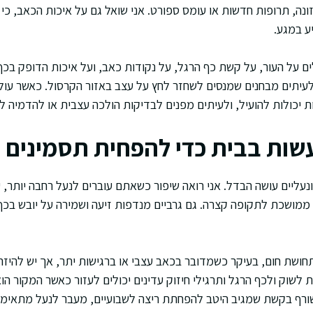
ונה, תרופות חדשות או עומס ספורט. אני שואל גם על איכות הכאב, כי ש
ע במגע.
 על העור, על קשת כף הרגל, על נקודות כאב, ועל איכות הדופק בכף
לעיתים מבחנים שמנסים לשחזר לחץ על עצב באזור הקרסול. כאשר עול
ת יכולות להועיל, ולעיתים מפנים לבדיקות הולכה עצבית או להדמיה ל
ות בבית כדי להפחית תסמינים
 ונעליים עושה הבדל. אני רואה שיפור כשאתם עוברים לנעל רחבה יותר
 ממושכת לתקופה קצרה. גם גרביים מנדפות זיעה ושמירה על יובש בכף
תחושת חום, בעיקר כשמדובר בכאב עצבי או ברגישות יתר, אך יש להיזה
 לשוק ולכף הרגל ותרגילי חיזוק עדינים יכולים לעזור כאשר המקור הו
רף בקשת שמגיב היטב להפחתת ריצה לשבועיים, מעבר לנעל מתאימה ו