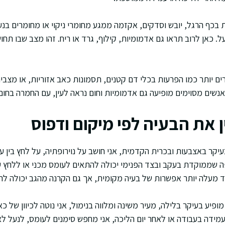
ת בכף הרגל, יובש וסדקים, אקזמה ממגע מחומרי ניקוי או מחומרים בנע
. כאן לרוב תראו גם אדמומיות, קילוף, גרד או ריח. זהו מצב שבו תח
רים יותר כמו הפרעות בכלי דם קטנים, תסמונות כאב אזוריות, או מצ
נשים מסוימים מופיעה גם אדמומיות וחום נראה לעין, עם החמרה בחום 
ן את הבעיה לפי מיקום ודפוס
ר באצבעות ובכרית הקדמית, אני חושב על נוירופתיה, על לחץ בין ע
ה שממוקדת בעקב ובצד הפנימי יכולה להתאים לעומס מכני או ללחץ ע
 מעלה יותר אפשרות של בעיה מקומית, אך גם הקרנה מהגב יכולה לה
ע בעיקר בלילה, מעיר משינה ומלווה בנימול, אני נוטה לכיוון של כא
ידה בעבודה או לאחר יום הליכה, אני מחפש סימנים לעומס, לנעל לא 