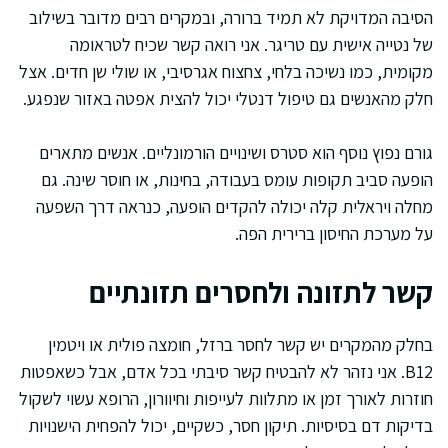
הסיבה המדויקת לא תמיד ברורה, ובמקרים רבים מדובר בשילוב
של נטייה אישית עם טריגר. אני רואה קשר שכיח לטראומה
מקומית, כמו נשיכה בלחי, צחצוח אגרסיבי, או שולי שן חדים. אצל
חלק מהאנשים גם טיפול דנטלי יכול להצית אפטה באזור שנפגע.
גורם נפוץ נוסף הוא סטרס ושינויים הורמונליים. אנשים מתארים
הופעה סביב תקופות עומס בעבודה, בחינות, או חוסר שינה. גם
מחלה ויראלית קלה יכולה להקדים הופעה, כנראה דרך השפעה
על מערכת החיסון ברירית הפה.
קשר לתזונה ולחסרים תזונתיים
בחלק מהמקרים יש קשר לחסר ברזל, חומצה פולית או ויטמין
B12. אני נזהר לא להבטיח קשר סיבתי בכל אדם, אבל כשאפטות
חוזרות לאורך זמן או מתלוות לעייפות וחיוורון, הרופא עשוי לשקול
בדיקות דם בסיסיות. תיקון חסר, כשקיים, יכול להפחית הישנויות