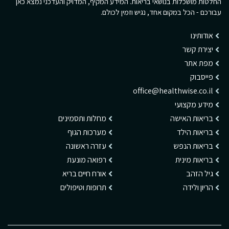
החלטות מושכלות בנושאי בריאות. המידע המקיף, המדויק והעדכני נמצא כאן
עבורכם - הכל במקום אחד, נגיש וזמין לכולם.
אודותינו
יצירת קשר
מפת אתר
פייסבוק
office@healthwise.co.il
מידע מקצועי
בריאות האישה
מחלות ותסמינים
בריאות הילד
מערכות הגוף
בריאות הנפש
עזרה ראשונה
בריאות מינית
רפואה מונעת
גיל הזהב
אורח חיים בריא
הריון ולידה
תרופות וטיפולים