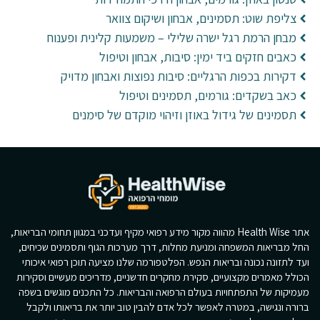
צליפת שוט: תסמינים, אבחון ושיקום צוואר
מבחן הרמת רגל ישרה שלילי – משמעות קלינית ופענוח
כאבים חזקים ביד ימין: סיבות, אבחון וטיפול
דקירות בכפות הרגליים: סיבות נפוצות ואבחון מדויק
כאב בשקדים: גורמים, תסמינים וטיפול
תסמינים של גידול באוזן וזיהוי מוקדם של סימנים
אתר Health Wise מהווה מקור מידע רפואי מקיף ועדכני במגוון תחומי הבריאות,
החל מבריאות המשפחה ומניעת מחלות, דרך מערכות הגוף ותסמינים שכיחים,
ועד לתזונה נכונה ובריאות הנפש. הפלטפורמה שלנו מציעה תוכן רפואי איכותי
הכולל מאמרים מקצועיים, סקירת מחקרים חדשניים, מדריכים מעשיים וסקירות
מעמיקות של התפתחויות בעולם הרפואה והבריאות. כל התכנים מוגשים בשפה
ברורה ונגישה, במטרה לאפשר לכל אדם להבין טוב יותר את בריאותו ולקבל