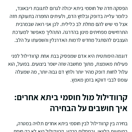
הפסקה חדה של חוסמי ביתא יכולה לגרום לתגובת ריבאונד,
כלומר עלייה בדופק ובלחץ הדם, ולעיתים החמרה בתעוקת חזה
אצל מי שיש להם מחלת לב כלילית. לכן אני רואה שבמרבית
התרחישים מפחיתים מינון בהדרגה. התהליך מאפשר למערכת
העצבים להסתגל מחדש לרמות האדרנלין והשפעתו על הלב.
דוגמה היפותטית היא אדם שמפסיק בבת אחת קרוודילול לפני
פעילות מאומצת, מתוך מחשבה שזה ישפר ביצועים. בפועל, הוא
עלול לחוות דופק מהיר יותר ולחץ דם גבוה יותר, מה שמעלה
עומס לבבי דווקא בזמן מאמץ.
קרוודילול מול חוסמי ביתא אחרים:
איך חושבים על הבחירה
בחירה בין קרוודילול לבין חוסמי ביתא אחרים תלויה במטרה,
בתופעות הלוואי, ובמחלות הרקע. קרוודילול היא לא רק חוסם