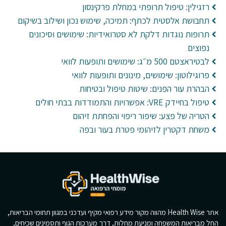
רזגילין: טיפול תרופתי במחלת פרקינסון
תחבושת אלסטית לכתף: תמיכה, שימוש נכון ושילוב בשיקום
תרופות נוגדות דלקת לא סטרואידיות: שימושים וסיכונים
נפוצים
לבטיראצטם 500 מ״ג: שימושים ותופעות לוואי
פרוגילוטון: שימושים, מינונים ותופעות לוואי
הבהרת עור הפנים: שיטות טיפול ובטיחות
טיפול בחיידק VRE: אפשרויות והתמודדות בבתי חולים
הטריה של פצע: שיפור ריפוי והפחתת זיהום
משחת דקטרין לזיהומי פטרת בעור ובפה
אתר Health Wise מהווה מקור מידע רפואי מקיף ועדכני במגוון תחומי הבריאות,
החל מבריאות המשפחה ומניעת מחלות, דרך מערכות הגוף ותסמינים שכיחים,