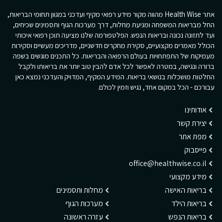
אתר Health Wise מהווה מקור מידע רפואי מקיף ועדכני במגוון תחומי הבריאות,
החל מבריאות המשפחה ומניעת מחלות, דרך מערכות הגוף ותסמינים שכיחים,
ועד לתזונה נכונה ובריאות הנפש. הפלטפורמה שלנו מציעה תוכן רפואי איכותי
הכולל מאמרים מקצועיים, סקירת מחקרים חדשניים, מדריכים מעשיים וסקירות
מעמיקות של התפתחויות בעולם הרפואה והבריאות. כל התכנים מוגשים בשפה
ברורה ונגישה, במטרה לאפשר לכל אדם להבין טוב יותר את בריאותו ולקבל
החלטות מושכלות בנושאי בריאות. המידע המקיף, המדויק והעדכני נמצא כאן
עבורכם - הכל במקום אחד, נגיש וזמין לכולם.
אודותינו
יצירת קשר
מפת אתר
פייסבוק
office@healthwise.co.il
מידע מקצועי
בריאות האישה
מחלות ותסמינים
בריאות הילד
מערכות הגוף
בריאות הנפש
עזרה ראשונה