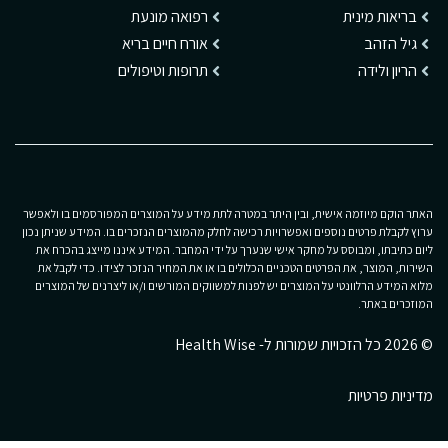
בריאות מינית
רפואה מונעת
גיל הזהב
אורח חיים בריא
הריון ולידה
תרופות וטיפולים
האתר הוקם מיוזמה אישית, ובין היתר במטרה לתת מידע על המוצרים המפורסמים בו ולאפשר
ערוץ לקבלת פרטים נוספים ואפשרויות רכישה לחלק מהמוצרים הנזכרים בו. המידע שניתן נכון
ליום כתיבתו, ומבוסס על מחקר אישי שנערך על ידי המחבר. המידע איננו מייצג בהכרח את
השירות, המוצר, את הפרטים הטכניים הכלולים בו או את המחיר הנזכר לצידו. כדי לקבל את
מלוא המידע הרלוונטי על המוצרים יש לפנות למשווקים המורשים ו/או ליצרנים של המוצרים
המוזכרים באתר.
© 2026 כל הזכויות שמורות ל- Health Wise
מדיניות פרטיות