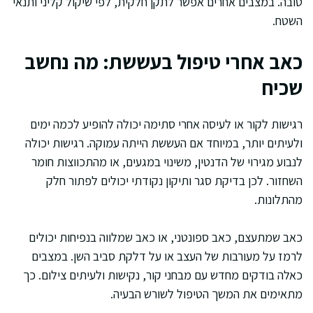
טובה. במצבים אחרים אפשר לתקן חלקית, לפי שיקול קליני ותנאי
השטח.
כאב אחרי טיפול בעששת: מה נחשב
שכיח
רגישות לקור או לעיסה אחרי סתימה יכולה להופיע לכמה ימים
ולעיתים יותר, במיוחד אם העששת הייתה עמוקה. רגישות יכולה
לנבוע מגירוי של הדנטין, משינוי במגעים, או מהתכווצות חומר
השחזור. לכן בדיקת סגר ותיקון נקודתי יכולים לפתור חלק
מהתלונות.
כאב שמתעצם, כאב ספונטני, או כאב שמלווה בנפיחות יכולים
לרמז על מעורבות של העצב או על דלקת סביב השן. במצבים
כאלה בודקים מחדש עם מבחני קור, נקישות ולעיתים צילום. כך
מתאימים את המשך הטיפול לשורש הבעיה.