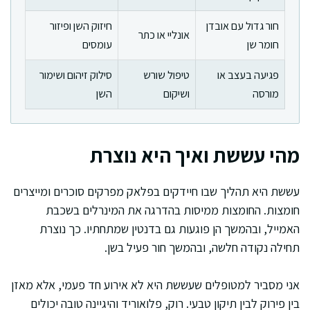
חור גדול עם אובדן
חיזוק השן ופיזור
אונליי או כתר
חומר שן
עומסים
פגיעה בעצב או
טיפול שורש
סילוק זיהום ושימור
מורסה
ושיקום
השן
מהי עששת ואיך היא נוצרת
עששת היא תהליך שבו חיידקים בפלאק מפרקים סוכרים ומייצרים
חומצות. החומצות ממיסות בהדרגה את המינרלים בשכבת
האמייל, ובהמשך הן פוגעות גם בדנטין שמתחתיו. כך נוצרת
תחילה נקודה חלשה, ובהמשך חור פעיל בשן.
אני מסביר למטופלים שעששת היא לא אירוע חד פעמי, אלא מאזן
בין פירוק לבין תיקון טבעי. רוק, פלואוריד והיגיינה טובה יכולים