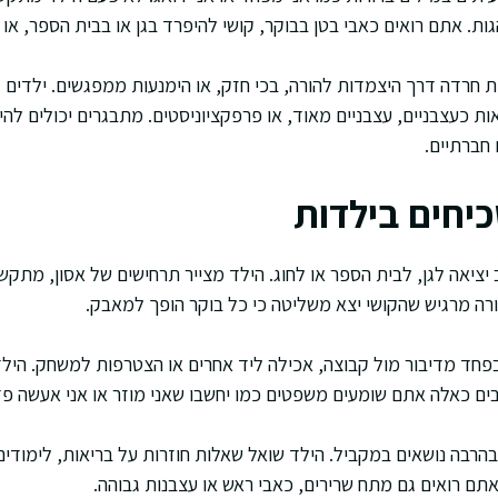
ות. אתם רואים כאבי בטן בבוקר, קושי להיפרד בגן או בבית הספר, או 
ת חרדה דרך היצמדות להורה, בכי חזק, או הימנעות ממפגשים. ילדים גד
ת כעצבניים, עצבניים מאוד, או פרפקציוניסטים. מתבגרים יכולים לה
חברתיים.
כיחים בילדות
ציאה לגן, לבית הספר או לחוג. הילד מצייר תרחישים של אסון, מתקשר
רה מרגיש שהקושי יצא משליטה כי כל בוקר הופך למאבק.
ד מדיבור מול קבוצה, אכילה ליד אחרים או הצטרפות למשחק. היל
ים כאלה אתם שומעים משפטים כמו יחשבו שאני מוזר או אני אעשה פד
רבה נושאים במקביל. הילד שואל שאלות חוזרות על בריאות, לימודים
תם רואים גם מתח שרירים, כאבי ראש או עצבנות גבוהה.