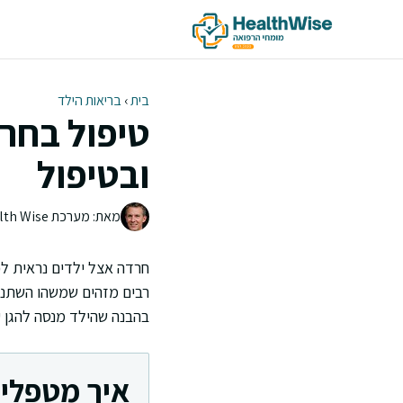
דלג
תוכן
בית
›
בריאות הילד
טיפול בחרד
ובטיפול
מאת: מערכת Health Wise | צוות העריכה
חרדה אצל ילדים נראית לפע
רבים מזהים שמשהו השתנה 
בהבנה שהילד מנסה להגן ע
איך מטפלים