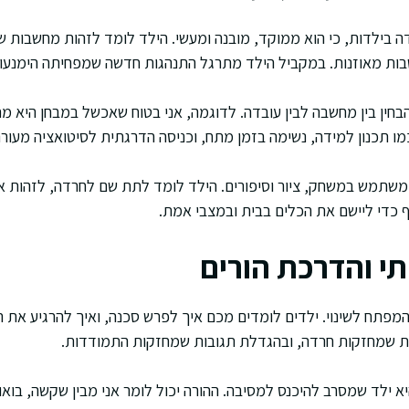
לחרדה בילדות, כי הוא ממוקד, מובנה ומעשי. הילד לומד לזהות מחשבות
שבות מאוזנות. במקביל הילד מתרגל התנהגות חדשה שמפחיתה הימנעו
הבחין בין מחשבה לבין עובדה. לדוגמה, אני בטוח שאכשל במבחן היא 
ו תכנון למידה, נשימה בזמן מתח, וכניסה הדרגתית לסיטואציה מעור
גילים צעירים יותר, CBT משתמש במשחק, ציור וסיפורים. הילד לומד לתת שם לחרדה, לזה
כדי ליישם את הכלים בבית ובמצבי אמת.
י והדרכת הורים
המפתח לשינוי. ילדים לומדים מכם איך לפרש סכנה, ואיך להרגיע את ה
שמחזקות חרדה, ובהגדלת תגובות שמחזקות התמודדות.
א ילד שמסרב להיכנס למסיבה. ההורה יכול לומר אני מבין שקשה, בואו