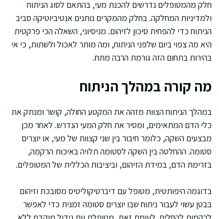
חלק מהמטופלים נדרשים להכנת מעי, בהתאם לסוג הניתוח
ולמדיניות המחלקה. בחלק מהמקרים נותנים אנטיביוטיקה סביב
הניתוח כדי להפחית סיכון לזיהום. מניסיוני, השאלה הכי פרקטית
היא מה צפוי ביום שלפני הניתוח, ומה מותר לאכול ולשתות, כי אי
בהירות בתחום הזה גורמת הרבה מתח.
מה קורה במהלך הניתוח
במהלך הניתוח הצוות מזהה את המקטע החולה, קושר ומנתק את
כלי הדם המתאימים, ומסיר את חלק המעי הנדרש. לאחר מכן
מבצעים השקה, כלומר חיבור בין שני קצוות של מעי, או יוצרים
סטומה. ההחלטה בין השקה לסטומה תלויה באיכות הרקמה,
בזרימת הדם, במידת הזיהום, וביציבות הכללית של המטופלים.
בדוגמה היפותטית, מטופל עם דיברטיקוליטיס מסובכת וזיהום
בבטן עשוי לעבור ניתוח שבו יוצרים סטומה זמנית כדי לאפשר
לרקמות להחלים. לעומת זאת, מטופלת עם גידול מוקדם ללא