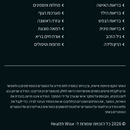
בריאות האישה
מחלות ותסמינים
בריאות הילד
מערכות הגוף
בריאות הנפש
עזרה ראשונה
בריאות מינית
רפואה מונעת
גיל הזהב
אורח חיים בריא
הריון ולידה
תרופות וטיפולים
האתר הוקם מיוזמה אישית, ובין היתר במטרה לתת מידע על המוצרים המפורסמים בו ולאפשר
ערוץ לקבלת פרטים נוספים ואפשרויות רכישה לחלק מהמוצרים הנזכרים בו. המידע שניתן נכון
ליום כתיבתו, ומבוסס על מחקר אישי שנערך על ידי המחבר. המידע איננו מייצג בהכרח את
השירות, המוצר, את הפרטים הטכניים הכלולים בו או את המחיר הנזכר לצידו. כדי לקבל את
מלוא המידע הרלוונטי על המוצרים יש לפנות למשווקים המורשים ו/או ליצרנים של המוצרים
המוזכרים באתר.
© 2026 כל הזכויות שמורות ל- Health Wise