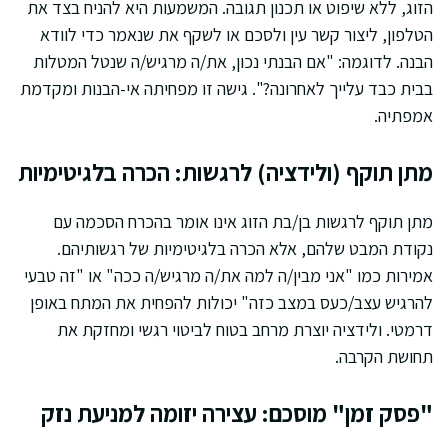
הזוג, ללא שיפוט או תכנון תגובה. המשמעות היא להניח בצד את
הטלפון, ליצור קשר עין ולסכם או לשקף את שנאמר כדי לוודא
הבנה. לדוגמה: "אם הבנתי נכון, את/ה מרגיש/ה שנטל המטלות
בבית כבד עלייך לאחרונה?". גישה זו מפחיתה אי-הבנות ומקדמת
אמפתיה.
מתן תוקף (ולידציה) לרגשות: הכרה בלגיטימיות
מתן תוקף לרגשות בן/בת הזוג אינו אומר בהכרח הסכמה עם
נקודת המבט שלהם, אלא הכרה בלגיטימיות של רגשותיהם.
אמירות כמו "אני מבין/ה למה את/ה מרגיש/ה ככה" או "זה טבעי
להרגיש עצב/כעס במצב כזה" יכולות להפחית את המתח באופן
דרמטי. ולידציה יוצרת מרחב בטוח לביטוי רגשי ומחזקת את
תחושת הקרבה.
"פסק זמן" מוסכם: עצירה יזומה למניעת נזק