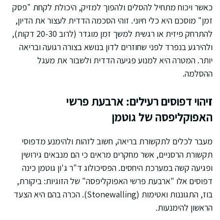
כאשר ויכוח מתחיל להסלים ולהפוך למזיק, היכולת לקחת "פסק
זמן" מוסכם היא כלי חיוני. זוהי הסכמה הדדית לעצור את הדיון,
להתרחק פיזית או רגשית למשך זמן מוגדר (לרוב 20-30 דקות),
ולהירגע בנפרד לפני שחוזרים לדון בנושא בצורה רגועה ובריאה
יותר. המטרה היא למנוע פגיעה הדדית ולשבור את מעגל
ההסלמה.
זיהוי דפוסים רעילים: ארבעת פרשי
האפוקליפסה של גוטמן
מעבר לכלים לתקשורת בריאה, חשוב לזהות ולהימנע מדפוסי
תקשורת הרסניים, אשר מחקרים מראים כי הם מנבאים גירושין
ופגיעה קשה במערכת היחסים. הפסיכולוג ד"ר ג'ון גוטמן כינה
דפוסים אלו "ארבעת פרשי האפוקליפסה" של הזוגיות: ביקורת,
בוז, התגוננות ואטימות (Stonewalling). הכרה בהם היא הצעד
הראשון להימנעות.