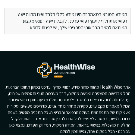
המידע המובא במאמר זה הינו מידע כללי בלבד ואינו מהווה ייעוץ
רפואי או תחליף לייעוץ רפואי פרטני. לקבלת ייעוץ רפואי מקצועי
המותאם למצב הבריאותי הספציפי שלך, יש לפנות לרופא.
אתר Health Wise מהווה מקור מידע רפואי מקיף ועדכני במגוון תחומי הבריאות,
החל מבריאות המשפחה ומניעת מחלות, דרך מערכות הגוף ותסמינים שכיחים,
ועד לתזונה נכונה ובריאות הנפש. הפלטפורמה שלנו מציעה תוכן רפואי איכותי
הכולל מאמרים מקצועיים, סקירת מחקרים חדשניים, מדריכים מעשיים וסקירות
מעמיקות של התפתחויות בעולם הרפואה והבריאות. כל התכנים מוגשים בשפה
ברורה ונגישה, במטרה לאפשר לכל אדם להבין טוב יותר את בריאותו ולקבל
החלטות מושכלות בנושאי בריאות. המידע המקיף, המדויק והעדכני נמצא כאן
עבורכם - הכל במקום אחד, נגיש וזמין לכולם.