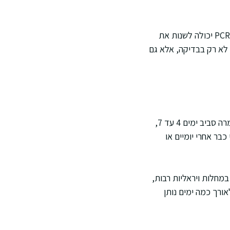
אתם תראו לעיתים מצב שבו יש תסמינים אופייניים ובדיקת אנטיגן שלילית. בתרחיש כזה, בדיקת PCR יכולה לשנות את
 לא רק בבדיקה, אלא גם
ברוב המקרים, הימים הראשונים כוללים תסמינים דמויי שפעת או הצטננות. אצל חלק מכם יש החמרה סביב ימים 4 עד 7,
בר אחרי יומיים או
במחלות ויראליות רבות,
ורך כמה ימים נותן