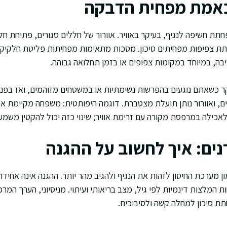
באמת מפחית הדבקה
תת חשיפה לנגיף, בעיקר באוויר. אוורור של חללים סגורים, פתיחת חל
חתת צפיפות מפחיתים סיכון. מסכות מתאימות מפחיתות פליטת חלקיק
ה, במיוחד במקומות צפופים או בזמן תחלואה גבוהה.
יקר כשאתם נוגעים בהפרשות נשימתיות או במשטחים מזוהמים, ואז בפנ
ים, ואוורור נותן תועלת מצטברת. דוגמה היפותטית: משפחה מקיימת אר
לאכילה במרפסת מקורה עם זרימת אוויר; שינוי כזה יכול להקטין משמע
דנים: איך לחשוב על ההגנה
מון מערכת החיסון לזהות את הנגיף ולהגיב מהר יותר. ההגנה אינה אחיד
 המלצות דינמיות לפי גיל, מצב בריאותי ועיתוי. מניסיוני, הערך המרכז
תת סיכון למחלה קשה ולסיבוכים.