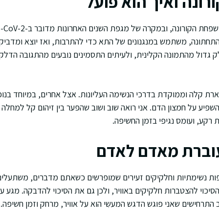
ורונה ואיך הוא פועל
תחתונה, משתמש במנגנונים של התא כדי להתרבות, ואז יוצא ומדביק 
 גדול מהתמונה הקלינית, ולעיתים התסמינים נובעים מהתגובה הדלקת
 קלה וממוקדת בדרכי הנשימה העליונות. אצל אחרים, במיוחד בנוכח
השפיע על חמצון הדם. אני רואה שוב ושוב שהפער בין זיהום קל למחלה
ת רקע, ועומס נגיפי בזמן החשיפה.
עוברת מאדם לאדם
פות נשימתיות וחלקיקים זעירים שמופרשים כשאתם מדברים, משתעלים 
סיכוי להצטברות חלקיקים באוויר, ולכן גם את הסיכוי להדבקה. מגע ע
התרחישים שאני פוגש הדגש המעשִי הוא על אוויר, מרחק וזמן חשיפה.