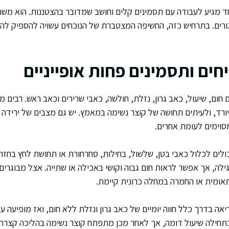
ד מגיע לעבודה עם תסמינים קלים וחושב שמדובר בהצטננות. הוא מש
רים. בתרחיש כזה, החשיפה המצטברת של הנוכחים עשויה להספיק להד
ים ותסמינים פחות אופייניים
חום, שיעול, כאב גרון, נזלת, חולשה, כאבי שרירים וכאב ראש. רבים 
רד, ולעיתים תחושה של קוצר נשימה במאמץ. יש גם מצבים של ירידה ב
מסוימים לעומת אחרים.
כולים לכלול כאבי בטן, שלשול, בחילות, סחרחורת או תחושת לחץ בחזה
לה, אך אפשר לראות חום גבוה וקושי באכילה או שתייה. אצל מבוגרים 
אומית או החמרה במחלה כרונית קיימת.
אה בדרך כלל חווה יומיים של כאב גרון ונזלת ללא חום, ואז מופיעה ע
בתחילה שיעול דומה, אך לאחר מכן מתפתח קוצר נשימה בהליכה קצרה.