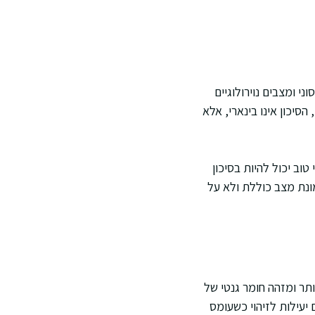
י ומצבים נוירולוגיים
 הסיכון אינו בינארי, אלא
רת מאוזנת ומצב תפקודי טוב יכול להיות בסיכון
מונת מצב כוללת ולא על
יף בדרכי הנשימה. בדיקת PCR נחשבת רגישה יותר ומזהה חומר גנטי של
 יעילות לזיהוי כשעומס