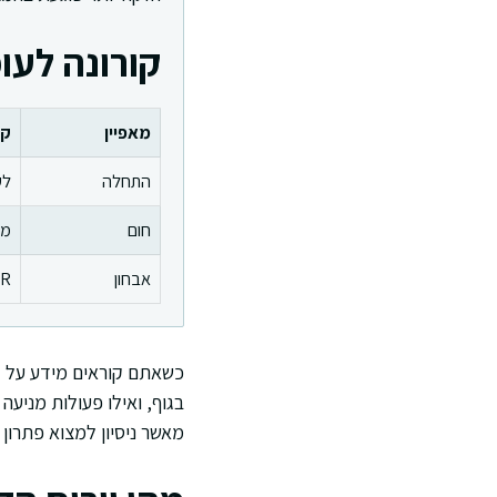
קורונה לעו
מאפיין
קו
התחלה
לע
חום
מש
אבחון
PCR א
כשאתם קוראים מידע על ק
בגוף, ואילו פעולות מניעה 
מאשר ניסיון למצוא פתרון