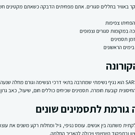
עיקר באוויר בחללים סגורים. אתם מפחיתים הדבקה כשאתם מקטינים ח
והפחיתו צפיפות
 במקומות סגורים וצפופים
מן תסמינים
ימים הראשונים
קורונה
וירוס הקורונה SARS-CoV-2 הוא נגיף נשימתי שמתרבה בתאי דרכי הנשימה וגורם מחל
יסונית קובעת חומרה. תסמינים שכיחים כוללים חום, שיעול, כאב גרון, 
 גורמת לתסמינים שונים
קתית משתנה בין אנשים. עומס נגיפי, גיל ומחלות רקע משנים את עו
ן ובתפקוד היומיומי ויכולה להאריך החלמה.