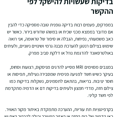
בדיקות שעשויות להישקל לפי
ההקשר
במפרקים, פעמים רבות בדיקה גופנית טובה מספיקה כדי להבין
אם מדובר בממצא מכני שכיח או במשהו שדורש בירור. כאשר יש
כאב משמעותי, נפיחות, הגבלה או סיפור של טראומה, אני רואה
שימוש בצילום רנטגן להערכת מבנה גרמי ושינויים ניווניים, ולעיתים
באולטרסאונד להדגמת נוזל או דלקת סביב מפרק.
במצבים מסוימים MRI מסייע להדגים מניסקוס, רצועות וסחוס,
בעיקר כשיש חשד לפגיעה פנימית שמסבירה נעילות, תפיסות או
חוסר יציבות. בריאות, בהתאם לתסמינים, נשקלות בדיקות כמו
צילום חזה, מדדי חמצון ולעיתים בדיקות דם או הדמיה מתקדמת
לפי חשד קליני.
בקרפיטציות תת עוריות, ההערכה מתמקדת באיתור מקור האוויר.
כאן הדמיה של בית החזה או האזור המעורב יכולה להבהיר האם יש