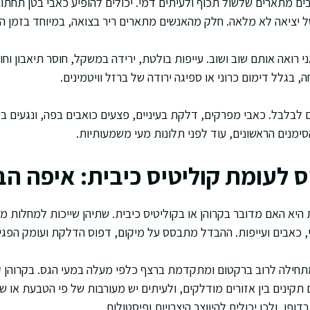
ים מתארים שלשול תכוף ולעיתים דמי. יכולים להופיע כאבי בטן תחתו
ל יציאה לא מלאה. חלק מהאנשים מתארים ריר בצואה, במיוחד בזמן ה
ני רואה אותם שוב ושוב. עייפות בולטת, ירידה במשקל, חוסר תיאבון וחו
 בגלל דימום כרוני או ספיגה ירודה של ברזל וויטמינים.
 לבלבל. כאבי מפרקים, דלקת בעיניים, פצעים כואבים בפה, ונגעים בעו
מנים הראשונים, עוד לפני תלונות מעי משמעותיות.
ס לעומת קוליטיס כיבית: איפה הב
היא האם מדובר בקרוהן או בקוליטיס כיבית. שתיהן שייכות למחלות מע
, כאבים ועייפות. ההבדל מתבסס על מיקום, דפוס הדלקת ועומק הפגי
תחילה לרוב ברקטום ומתקדמת ברצף כלפי מעלה במעי הגס. בקרוהן ק
תקינים בין אזורים מודלקים, ולעיתים יש מעורבות של פי הטבעת או ש
ופן, ולכן יכולים להיווצר היצרויות ופיסטולות.