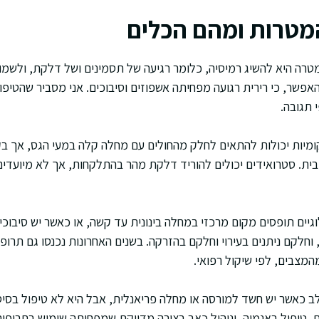
המטרות ומהם הכלים
מטרה היא להשיג רמיסיה, כלומר רגיעה של תסמינים ושל דלקת, ולשמור
 האפשר, כי רירית רגועה מפחיתה אשפוזים וסיבוכים. אני מסביר שהטיפו
י תגובה.
מיות יכולות להתאים לחלק מהחולים עם מחלה קלה במעי הגס, אך בקר
ית. סטרואידים יכולים להוריד דלקת מהר בהתלקחות, אך לא מיועדי
וגיים תופסים מקום מרכזי במחלה בינונית עד קשה, או כאשר יש סיבוכים.
וחלקם ניתנים בעירוי וחלקם בהזרקה. בשנים האחרונות נכנסו גם תרופ
מצבים, לפי שיקול רפואי.
ב כאשר יש חשד למורסה או מחלה פריאנלית, אבל היא לא טיפול בסיס
ים, טיפול באנמיה, וניהול כאב בצורה מדויקת שמפחיתה שימוש בתרופ