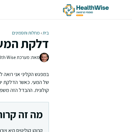
דלג
תוכן
בית
›
מחלות ותסמינים
דלקת המעי
מאת: מערכת Health Wise | צוות העריכה
במפגש הקליני אני רואה 
של המעי. כאשר הדלקת יוש
קולונית. ההבדל הזה משפי
מה זה קרוה
קרוהן קוליטיס היא צו