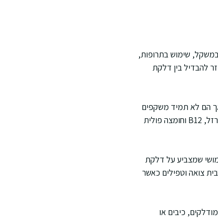
 במשקל, שימוש בתרופות,
זר להבדיל בין דלקת
C ושקיעת דם יכולים לעלות, אך הם לא תמיד משקפים
במדויק פעילות במעי הגס. ספירת דם יכולה להראות אנמיה או עלייה בתאי דם לבנים, ובדיקות ברזל, B12 וחומצה פולית
מושי שמצביע על דלקת
בית צואה וטפילים כאשר
ודלקים, כיבים או