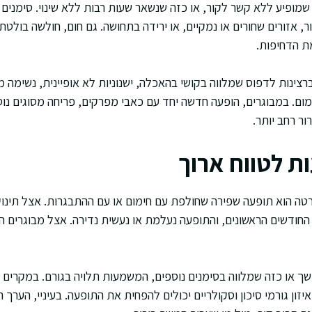
שמופיע ללא קשר לקור, או כזה שנשאר שעות רבות ללא שינוי. סימנים 
 אזורים שחורים או נמקיים, או ירידה בתחושה. גם חום, חולשה בולטת,
ת הדחיפות.
רצינות לדפוס שמלווה בקושי בהאכלה, ישנוניות לא אופיינית, נשימה מה
ם. במבוגרים, הופעה חדשה יחד עם כאבי מפרקים, פריחה מסוגים נוספ
ור רחב יותר.
 לטווח ארוך
טה הוא תופעה שפירה שחולפת עם חימום או עם ההתבגרות. אצל תינוקו
חודשים הראשונים, והתופעה נעלמת או נעשית נדירה. אצל מבוגרים היא
 או כזה שמלווה בסימנים נוספים, המשמעות תלויה בגורם. במקרים 
ון גורמי סיכון וסקולריים יכולים להפחית את התופעה. בעיניי, הערך הגד