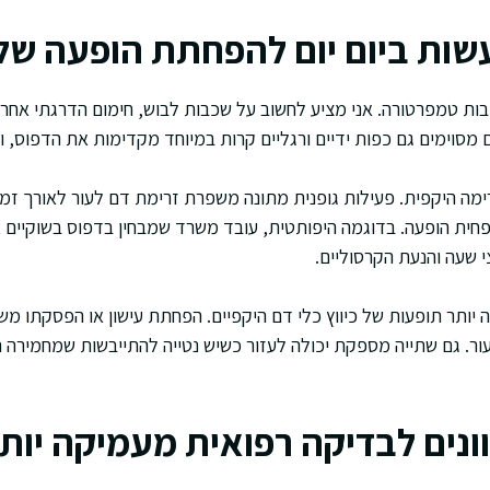
ות ביום יום להפחתת הופעה של
יבות טמפרטורה. אני מציע לחשוב על שכבות לבוש, חימום הדרגתי אחרי
מסוימים גם כפות ידיים ורגליים קרות במיוחד מקדימות את הדפוס, וא
רימה היקפית. פעילות גופנית מתונה משפרת זרימת דם לעור לאורך זמן
חית הופעה. בדוגמה היפותטית, עובד משרד שמבחין בדפוס בשוקיים 
י שעה והנעת הקרסוליים.
 יותר תופעות של כיווץ כלי דם היקפיים. הפחתת עישון או הפסקתו מ
ור. גם שתייה מספקת יכולה לעזור כשיש נטייה להתייבשות שמחמירה ת
ונים לבדיקה רפואית מעמיקה יות