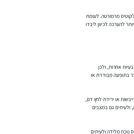
לקוטיס מרמורטה. לעומת
תר להערכה לכיוון ליבדו
עיות אחרות, ולכן
ר בתופעה מבודדת או
יבשות או ירידת לחץ דם,
, ולעיתים גם במצבים
cutis marmorata telangiectatica congenit, שבו הדפוס נוכח מלידה ולעיתים