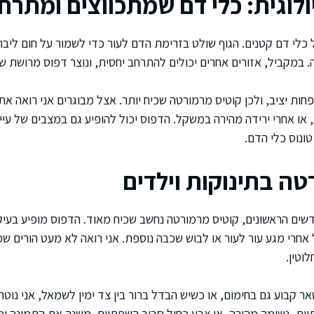
ולוגית: כלי דם שמתכווצים ומתרח
כלי דם קטנים. הגוף שולט בזרימת הדם לעור כדי לשמור על חום ליבה,
. במקביל, אזורים אחרים יכולים להתרחב יחסית, ונוצר דפוס מרושת ש
פחות יציב, ולכן קוטיס מרמורטה שכיח יותר. אצל מבוגרים אני רואה את
 או אחרי ירידה מהירה במשקל. הדפוס יכול להופיע גם במצבים של עיי
טונוס כלי הדם.
טה בתינוקות וילדים
דשים הראשונים, קוטיס מרמורטה נחשב שכיח מאוד. הדפוס מופיע בעיק
חרי מגע עור לעור או לבוש שכבה נוספת. אני רואה לא מעט הורים ש
וטין.
 קבוע גם בחימום, או כשיש הבדל ברור בין צד ימין לשמאל, אני נוטה 
יות, נשימה מהירה, או צבע כחול סביב השפתיים, משנה את התמונה ו