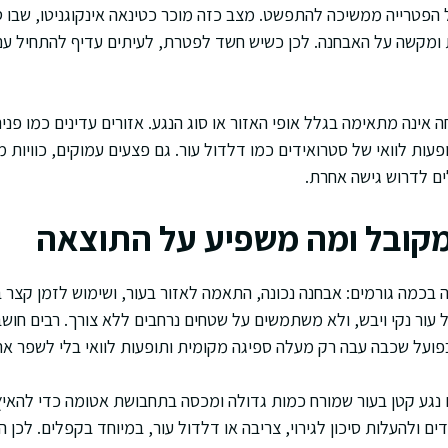
פטרייה ממשיכה להתפשט. מצב כזה מוכר כטינאה אינקוגניטו, שבו 
ומקשה על האבחנה. לכן כשיש חשד לפטרת, לעיתים עדיף להתחיל עם 
ינה מתאימה בגלל אופי האזור או סוג הנגע. אזורים עדינים כמו פנים,
ופעות לוואי של סטרואידים כמו דלדול עור. גם פצעים עמוקים, כוויות מ
ם לדרוש גישה אחרת.
מקובל ומה משפיע על התוצאה
ה בכמה גורמים: אבחנה נכונה, התאמה לאזור בעור, ושימוש לזמן קצר
עור נקי ויבש, ולא משתמשים על שטחים נרחבים ללא צורך. רבים חושב
בפועל שכבה עבה רק מעלה ספיגה מקומית ותופעות לוואי בלי לשפר א
נגע קטן בעור שמורח כמות גדולה ומכסה בתחבושת אטומה כדי להאיץ 
ם ולהעלות סיכון לגירוי, צריבה או דלדול עור, במיוחד בקפלים. לכן