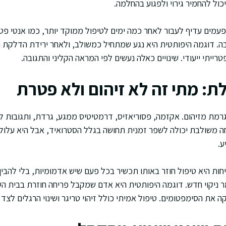
יכול להחמיר גירוי ולפגוע בהחלמה.
פעמים עדיף לעבור לאחר כמה ימים לטיפול ממוקד יותר, כמו אנטי פטר
. דוגמה היפותטית היא נגע שמתחיל כמשולב, ולאחר ירידת הדלקת 
רייתי ייעודי. שינויים כאלה נעשים לפי המראה הקליני והתגובה.
: מתי זה לא זיהום ולא פטרת
מת מזיהום. אקזמה, פסוריאזיס, דרמטיטיס ממגע, גרדת, ותגובות לת
 משולבת יכולה לשפר זמנית תחושה בגלל הסטרואיד, אבל היא עלולה
ע.
ות היא טיפול חוזר באותו תכשיר בכל פעם שיש אדמומיות, בלי להבין 
מר ניקוי חדש. דוגמה היפותטית היא אדם שמקבל פריחה חוזרת בבית הש
את הסימפטומים. טיפול אמיתי כולל זיהוי טריגר ושינוי הרגלים לצד ט