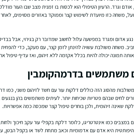
ודם וגרד. הרעיון הטיפולי הוא לכסות בו זמנית מצב שבו העור מודלק
על, משחה כזו מיועדת לשימוש קצר וממוקד באזורים מסוימים, לאחר 
נגע אדום ומגרד במפשעה עלול לחשוב שמדובר רק בגירוי, אבל בבדי
יב. משחה משולבת עשויה להינתן לזמן קצר, עם מעקב, כדי להפחית 
ותה תמונה יכולה להיות בכלל אקזמה ללא זיהום, ואז עדיף טיפול אחר
ם משתמשים בדרמהקומבין
שולבות מהסוג הזה כוללים דלקות עור עם חשד לזיהום משני, כמו ד
זורים לחים שבהם פטריות שכיחות יותר. לעיתים משתמשים בהן בנגעים
לקת שאינה זיהומית, ולכן בוחרים טיפול קצר שמכסה כמה אפשרויות.
ם במצבים כמו אינטרטריגו, כלומר דלקת בקפלי עור עקב חיכוך ולחות
 היפותטית היא אדם עם אדמומיות וכאב מתחת לשד או בקפל הבטן, עם ר