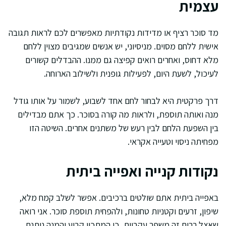
עצמית
מד סוכר רציף או מדידות נקודתיות מאפשרים לכם לראות תגובה
אישית ללחם מסוים. מניסיוני, יש אנשים שמגיבים מצוין ללחם
מלא דחוס, ואחרים רואים קפיצה גם ממנו. ההבדלים קשורים
לעיכול, לשעת היום, לפעילות גופנית ולשילוב הארוחה.
דרך פרקטית היא לבחור לחם אחד לשבוע, לשמור על אותו גודל
מנה ואותה תוספת, ולראות מה קורה בסוכר. כך אתם מבדילים
בין השפעת הלחם לבין רעש של משתנים אחרים. השיטה הזו
מפחיתה ניסוי וטעייה אקראי.
נקודות קנייה ואפייה ביתית
באפייה ביתית אתם שולטים ברכיבים. אפשר לשלב קמח מלא,
שיפון, זרעים וקטניות טחונות, ולהפחית תוספת סוכר. אני רואה
שאצל רבים זה משפר עקביות, כי המתכון קבוע והמנה ניתנת