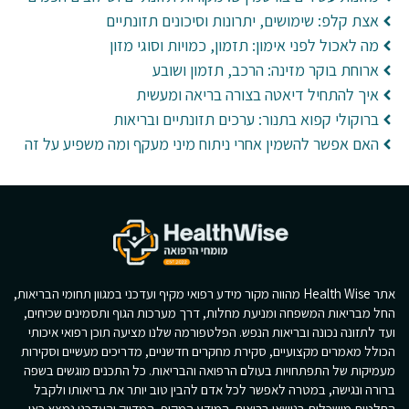
אצת קלפ: שימושים, יתרונות וסיכונים תזונתיים
מה לאכול לפני אימון: תזמון, כמויות וסוגי מזון
ארוחת בוקר מזינה: הרכב, תזמון ושובע
איך להתחיל דיאטה בצורה בריאה ומעשית
ברוקולי קפוא בתנור: ערכים תזונתיים ובריאות
האם אפשר להשמין אחרי ניתוח מיני מעקף ומה משפיע על זה
אתר Health Wise מהווה מקור מידע רפואי מקיף ועדכני במגוון תחומי הבריאות,
החל מבריאות המשפחה ומניעת מחלות, דרך מערכות הגוף ותסמינים שכיחים,
ועד לתזונה נכונה ובריאות הנפש. הפלטפורמה שלנו מציעה תוכן רפואי איכותי
הכולל מאמרים מקצועיים, סקירת מחקרים חדשניים, מדריכים מעשיים וסקירות
מעמיקות של התפתחויות בעולם הרפואה והבריאות. כל התכנים מוגשים בשפה
ברורה ונגישה, במטרה לאפשר לכל אדם להבין טוב יותר את בריאותו ולקבל
החלטות מושכלות בנושאי בריאות. המידע המקיף, המדויק והעדכני נמצא כאן