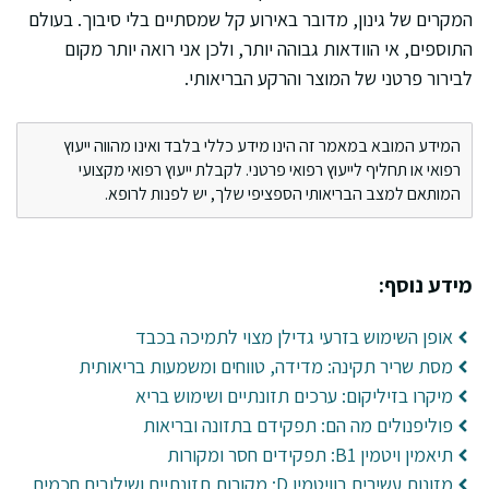
המקרים של גינון, מדובר באירוע קל שמסתיים בלי סיבוך. בעולם
התוספים, אי הוודאות גבוהה יותר, ולכן אני רואה יותר מקום
לבירור פרטני של המוצר והרקע הבריאותי.
המידע המובא במאמר זה הינו מידע כללי בלבד ואינו מהווה ייעוץ
רפואי או תחליף לייעוץ רפואי פרטני. לקבלת ייעוץ רפואי מקצועי
המותאם למצב הבריאותי הספציפי שלך, יש לפנות לרופא.
מידע נוסף:
אופן השימוש בזרעי גדילן מצוי לתמיכה בכבד
מסת שריר תקינה: מדידה, טווחים ומשמעות בריאותית
מיקרו בזיליקום: ערכים תזונתיים ושימוש בריא
פוליפנולים מה הם: תפקידם בתזונה ובריאות
תיאמין ויטמין B1: תפקידים חסר ומקורות
מזונות עשירים בוויטמין D: מקורות תזונתיים ושילובים חכמים