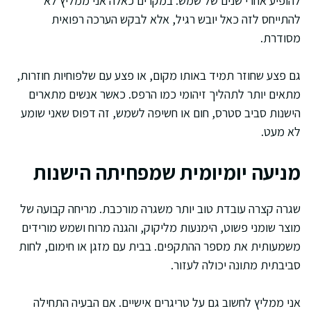
להופיע אחרי שנים של שמש. במקרים כאלה אני ממליץ לא
להתייחס לזה כאל יובש רגיל, אלא לבקש הערכה רפואית
מסודרת.
גם פצע שחוזר תמיד באותו מקום, או פצע עם שלפוחיות חוזרות,
מתאים יותר לתהליך זיהומי כמו הרפס. כאשר אנשים מתארים
הישנות סביב סטרס, חום או חשיפה לשמש, זה דפוס שאני שומע
לא מעט.
מניעה יומיומית שמפחיתה הישנות
שגרה קצרה עובדת טוב יותר משגרה מורכבת. מריחה קבועה של
מוצר שומני פשוט, הימנעות מליקוק, והגנה מרוח ושמש מורידים
משמעותית את מספר ההתקפים. בבית עם מזגן או חימום, לחות
סביבתית מתונה יכולה לעזור.
אני ממליץ לחשוב גם על טריגרים אישיים. אם הבעיה התחילה