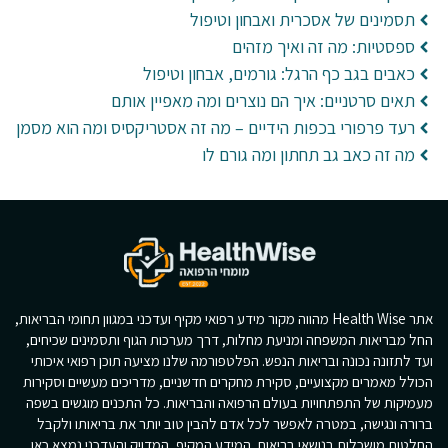
תסמינים של אסכרית ואבחון וטיפול
ספסטיות: מה זה ואיך מזהים
כאבים בגב כף הרגל: גורמים, אבחון וטיפול
תאים סרטניים: איך הם נוצרים ומה מאפיין אותם
רעד פרפורי בכפות הידיים – מה זה אסטריקסיס ומה הוא מסמן
מה זה כאב גב תחתון ומה גורם לו
אתר Health Wise מהווה מקור מידע רפואי מקיף ועדכני במגוון תחומי הבריאות,
החל מבריאות המשפחה ומניעת מחלות, דרך מערכות הגוף ותסמינים שכיחים,
ועד לתזונה נכונה ובריאות הנפש. הפלטפורמה שלנו מציעה תוכן רפואי איכותי
הכולל מאמרים מקצועיים, סקירת מחקרים חדשניים, מדריכים מעשיים וסקירות
מעמיקות של התפתחויות בעולם הרפואה והבריאות. כל התכנים מוגשים בשפה
ברורה ונגישה, במטרה לאפשר לכל אדם להבין טוב יותר את בריאותו ולקבל
החלטות מושכלות בנושאי בריאות. המידע המקיף, המדויק והעדכני נמצא כאן