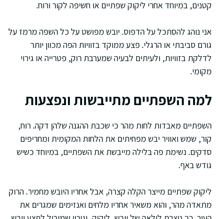
קטנים, במיוחד אחרי ליקוק שפתיים או חשיפה לקור ורוח.
אני נוהג להסתכל על הדפוס. יובש מפושט על כל השפה מרמז על
גורם סביבתי או הרגלי. פצע ממוקד בזוויות הפה מכוון יותר
לדלקת בזוויות, ולעיתים לבעיה שמערבת רוק, פטרייה או גירוי
מקומי.
למה השפתיים מתייבשות ונפצעות
השפתיים מאבדות לחות מהר כי שכבת ההגנה שלהן דקה. רוח,
קור, שמש ואוויר יבש מפחיתים את הלחות המקומית ומחריפים
סדקים. נשימת פה בלילה מייבשת את השפתיים, במיוחד כשיש
גודש באף.
ליקוק שפתיים מייצר הקלה קצרה, אבל אחריו היובש מחמיר. הרוק
מתאדה מהר, והוא משאיר אחריו מלחים ואנזימים שמגרים את
העור. כך נוצרת לולאה של יובש, ליקוק, וגירוי שמוביל לפצע יובש