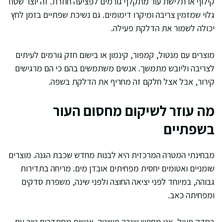
קילוף או תלישת עור מתקלף גורמים לפציעה חוזרת. זה יוצר שטח
גלוי שמזמין צריבה ומיקרו דימומים. גם נשיכת שפתיים בזמן לחץ
יכולה לשמור את הדלקת פעילה.
מוצרים עם מנטול, קמפור, קינמון או בישום חזק גורמים לעיתים
לצריבה וליובש מתמשך. אנשים משתמשים בהם כי הם מרגישים
קירור, אבל אצל חלקם זה מחריף את הדלקת בשפה.
מה עוזר לשיקום מחסום העור
בשפתיים
מבחינתי המטרה המרכזית היא לבנות מחדש שכבת הגנה. מוצרים
שומניים ואטומים יחסית מפחיתים אובדן מים. מריחה בתדירות
גבוהה, במיוחד לפני יציאה החוצה ולפני שינה, משפרת סדקים
ומפחיתה כאב.
בסדק פעיל, אני מחפש שגרה פשוטה. אנשים מסתדרים טוב עם