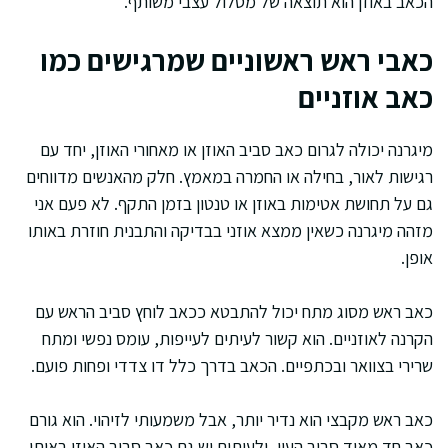
הכאב באוזן הוא תוצאה של מסלול עצבי משותף.
כאבי ראש ראשוניים שמרגישים כמו
כאב אוזניים
מיגרנה יכולה לגרום כאב סביב האוזן או מאחורי האוזן, יחד עם
רגישות לאור, בחילה או החמרה במאמץ. חלק מהאנשים מדווחים
גם על תחושת אטימות באוזן או טנטון בזמן התקף. לא פעם אני
מזהה מיגרנה כשאין ממצא אוזני בבדיקה והתבנית חוזרת באותו
אופן.
כאב ראש מסוג מתח יכול להתבטא ככאב לוחץ סביב הראש עם
הקרנה לאוזניים. הוא קשור לעיתים לעייפות, עומס נפשי ומתח
שרירי בצוואר ובכתפיים. הכאב בדרך כלל דו צדדי ופחות פועם.
כאב ראש מקבצי הוא נדיר יותר, אבל משמעותי לזיהוי. הוא גורם
כאב חד מאוד סביב העין, ולעיתים יש גם כאב סביב האוזן באותו