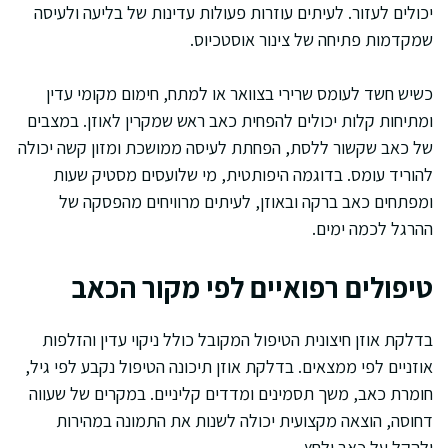
יכולים לעזור. לעיתים עוזרות פעולות עדינות של בליעה ולעיסה
שמקדמות פתיחה של צינור אוסטכיוס.
כשיש חשד לעומס שרירי בצוואר או למתח, חימום מקומי עדין
ומתיחות קלות יכולים להפחית כאב ראש שמקרין לאוזן. במצבים
של כאב שקשור ללסת, הפחתת לעיסה ממושכת ומזון קשה יכולה
להוריד עומס. בדוגמה היפותטית, מי שלועסים מסטיק שעות
ומפתחים כאב ברקה ובאוזן, לעיתים מרוויחים מהפסקה של
ההרגל לכמה ימים.
טיפולים רפואיים לפי מקור הכאב
בדלקת אוזן חיצונית הטיפול המקובל כולל ניקוי עדין והזלפות
אוזניים לפי ממצאים. בדלקת אוזן תיכונה הטיפול נקבע לפי גיל,
חומרת כאב, משך תסמינים ומדדים קליניים. במקרים של שעווה
דחוסה, הוצאה מקצועית יכולה לשנות את התמונה במהירות
ולהקל על כאב ולחץ.