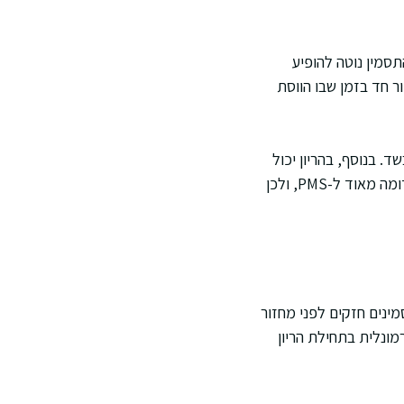
תסמין נוטה להופיע
ר חד בזמן שבו הווסת
 בנוסף, בהריון יכול
להופיע שינוי בעטרה, בולטות ורידים, ורגישות יתר של הפטמות. עם זאת, יש נשים שבהן התסמין דומה מאוד ל-PMS, ולכן
מינים חזקים לפני מחזור
מונלית בתחילת הריון