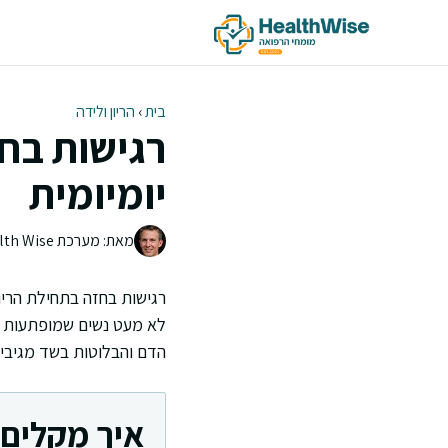
דלג
תוכן
בית
›
הריון ולידה
רגישות בחז
יומיומית
מאת: מערכת Health Wise | צוות העריכה
רגישות בחזה בתחילת הריו
לא מעט נשים שמופתעות מ
הדם והבלוטות בשד מגיבים
איך מקלים 