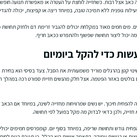
 כאב אצל רבות. כשחזייה לוחצת על העטרה או מאפשרת תנועה חופשית
לות גופנית ללא תמיכה טובה, במיוחד ריצה או קפיצות, יכולה להגדיל
מים. מים חמים מאוד במקלחת יכולים להגביר זרימת דם ולחזק תחושת פ
ה יכול ליצור תחושת שפשוף ולהתפרש ככאב חריף.
ות כדי להקל ביומיום
ינוי קטן בהרגלים מוריד משמעותית את הסבל. צעד בסיסי הוא בחירת ח
 בולטים באזור הפטמה. אצל חלק מהנשים חזיית ספורט רכה במהלך ה
להפחית חיכוך. יש נשים שמרוויחות מחזייה לשינה, במיוחד אם הכאב מ
חזייה, ולכן כדאי לבדוק מה מקל בפועל לפי תחושה.
פחית גודש ותחושת שריפה, במיוחד בסוף יום. קומפרסים חמימים יכול
ות או רגישות עמוקה. התאמה אישית היא הכלל, כי תגובת הגוף לחום א