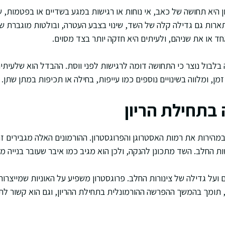
ן היא תחושה של כאב, אי נוחות או רגישות במגע בשדיים או בפטמות, 
רות גם גדילה קלה של השד, שינוי בצבע העטרה, ובולטות מוגברת של 
ד או את שניהם, ולעיתים היא חזקה יותר בצד מסוים.
ה בלבול נוצר כי התחושה דומה לרגישות לפני ווסת. ההבדל הוא שלעיתי
מן, ומלווה בשינויים נוספים כמו עייפות, בחילה או תכיפות במתן שתן.
 בתחילת הריון
במהירות את רמות האסטרוגן והפרוגסטרון. ההורמונים האלה מגבירים 
החלב. השד מתכונן להנקה, ולכן הוא מגיב כמו איבר שעובר בנייה מ
 ועל גדילה של צינורות החלב. פרוגסטרון משפיע על האוניות שמייצרו
פיחות. הורמון נוסף, hCG, תומך בהמשך ההפרשה ההורמונלית בתחילת ההריון, וגם הוא ק