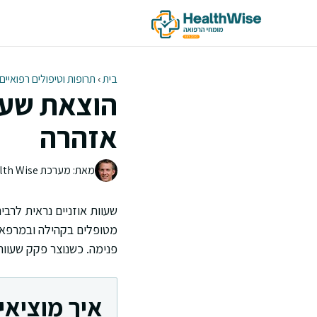
דלג
תוכן
בית
›
תרופות וטיפולים רפואיים
הוצאת שעוו
אזהרה
מאת: מערכת Health Wise | צוות העריכה
שעוות אוזניים נראית לרבי
מטופלים בקהילה ובמרפאות
פנימה. כשנוצר פקק שעווה,
איך מוציאי