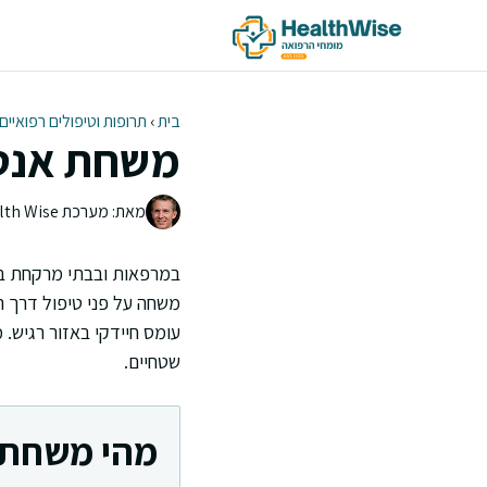
דלג
תוכן
בית
›
תרופות וטיפולים רפואיים
משחת אנטרו
מאת: מערכת Health Wise | צוות העריכה
במרפאות ובבתי מרקחת ביש
משחה על פני טיפול דרך ה
עומס חיידקי באזור רגיש.
שטחיים.
מהי משחת א