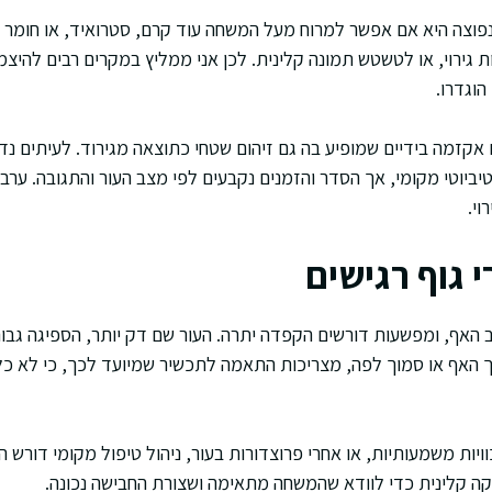
וצה היא אם אפשר למרוח מעל המשחה עוד קרם, סטרואיד, או חומר חיט
 גירוי, או לטשטש תמונה קלינית. לכן אני ממליץ במקרים רבים להיצ
הוגדרו.
קזמה בידיים שמופיע בה גם זיהום שטחי כתוצאה מגירוד. לעיתים נדרש
טיביוטי מקומי, אך הסדר והזמנים נקבעים לפי מצב העור והתגובה. ערב
וי.
 גוף רגישים
ב האף, ומפשעות דורשים הקפדה יתרה. העור שם דק יותר, הספיגה גבוהה 
בתוך האף או סמוך לפה, מצריכות התאמה לתכשיר שמיועד לכך, כי לא
ויות משמעותיות, או אחרי פרוצדורות בעור, ניהול טיפול מקומי דורש
יקה קלינית כדי לוודא שהמשחה מתאימה ושצורת החבישה נכונה.