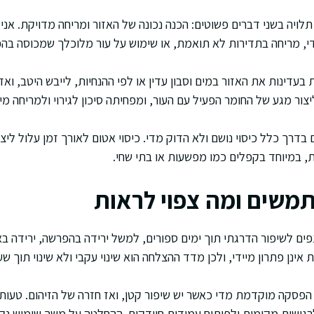
לויה בשני דברים פשוטים: הכנה נכונה של האזור ומריחה מדויקת. אני
י, מריחה בתדירות לא תואמת, או שימוש על עור מלוכלך שמכוסה בה
 בעדינות את האזור במים וסבון עדין או לפי ההנחיות, לייבש היטב, וא
ר מגע של החומר הפעיל עם העור, ומפחיתה סיכון לגירוי ולמריחה מיו
דרך כלל כיסוי נושם ולא הדוק מדי. כיסוי אטום לאורך זמן עלול ליצ
ת, במיוחד בקפלים כמו מפשעות או בתי שחי.
משים ומה צפוי לראות
פים לשיפור הדרגתי תוך ימים ספורים, למשל ירידה בהפרשה, ירידה ב
אינן פתרון מיידי, ולכן מדד ההצלחה הוא שינוי עקבי ולא שינוי תוך שע
א הפסקה מוקדמת מדי כאשר יש שיפור קטן, ואז חזרה של הזיהום. טעו
רגישות מקומית ולפיתוח עמידות חיידקים. ההחלטה על משך שימוש נקב