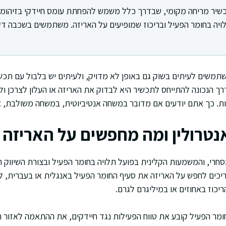
שיר מריחה מקומי, שבדרך כלל משמש להפחתת עומס חיידקי בזיהומים
ה בחומר הפעיל ובריכוז שמופיעים על האריזה. משתמשים בשכבה דקה 
תמשים לעיתים בשוק גם באופן לא מדויק, ולעיתים יש בלבול עם תכשי
הדרך הנכונה להתייחס לתכשיר היא לבדוק את האריזה או העלון לצרכן ו
טות. כך אתם יודעים אם מדובר במשחה אנטיביוטית, במשחה משולבת, א
טרולין ומה מחפשים על האריזה
חרי, והמשמעות הקלינית בפועל תלויה בחומר הפעיל ובצורת השיווק
כים לחפש על האריזה את סעיף החומר הפעיל באנגלית או בעברית, ל
ריכוז באחוזים או במיליגרם לגרם.
מר הפעיל קובע את טווח הפעילות נגד חיידקים, את ההתאמה לאזור הג