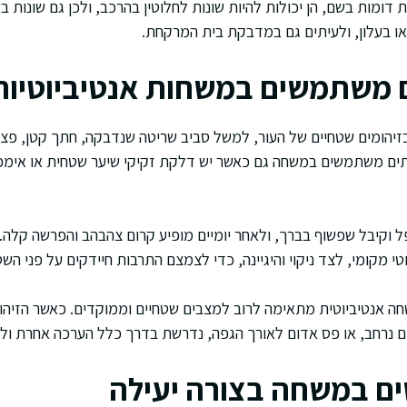
ומות בשם, הן יכולות להיות שונות לחלוטין בהרכב, ולכן גם שונות ב
ו בעלון, ולעיתים גם במדבקת בית המרקחת.
 משתמשים במשחות אנטיביוטיות
בזיהומים שטחיים של העור, למשל סביב שריטה שנדבקה, חתך קטן, פצע 
תים משתמשים במשחה גם כאשר יש דלקת זקיקי שיער שטחית או אימפ
ל וקיבל שפשוף בברך, ולאחר יומיים מופיע קרום צהבהב והפרשה קלה.
טי מקומי, לצד ניקוי והיגיינה, כדי לצמצם התרבות חיידקים על פני השט
חה אנטיביוטית מתאימה לרוב למצבים שטחיים וממוקדים. כאשר הזיהו
 נרחב, או פס אדום לאורך הגפה, נדרשת בדרך כלל הערכה אחרת ולע
ם במשחה בצורה יעילה