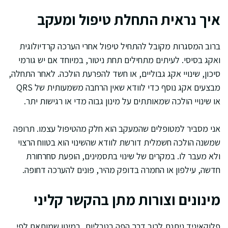
איך נראית התחלת טיפול ומעקב
ברוב המסגרות מקובל להתחיל טיפול אחרי הערכה קרדיולוגית
ואקג בסיסי. לעיתים מתחילים תחת ניטור, במיוחד אם יש גורמי
סיכון, שינויי אקג גבוליים, או חשד להפרעת הולכה. לאחר התחלה,
מבצעים אקג נוסף כדי לוודא שאין הרחבה משמעותית של QRS
או שינויי הולכה שמאותתים על מינון גבוה מדי או רגישות יתר.
אני מסביר למטופלים שהמעקב הוא חלק מהטיפול עצמו. תרופה
שמשנה הולכה חשמלית דורשת לוודא שהשינוי הוא בטווח הרצוי
ולא מעבר לו. במקרים של שינוי בתסמינים, הופעת סחרחורת
חדשה, עילפון או החמרה בדופק מהיר, פונים להערכה דחופה.
מינונים וצורות מתן בהקשר קליני
פלוקאיניד ניתנת לרוב דרך הפה בטבליות, במינון שמותאם לפי