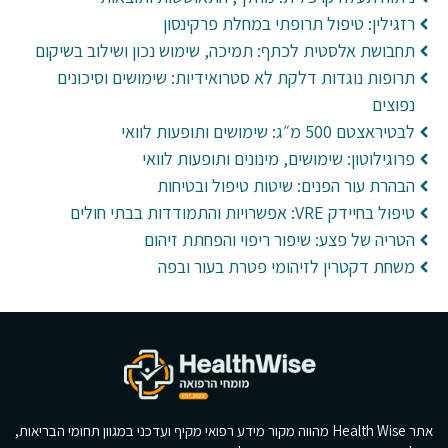
רזגילין: טיפול תרופתי במחלת פרקינסון
תחבושת אלסטית לכתף: תמיכה, שימוש נכון ושילוב בשיקום
תרופות נוגדות דלקת לא סטרואידיות: שימושים וסיכונים
נפוצים
לבטיראצטם 500 מ״ג: שימושים ותופעות לוואי
פרוגילוטון: שימושים, מינונים ותופעות לוואי
הבהרת עור הפנים: שיטות טיפול ובטיחות
טיפול בחיידק VRE: אפשרויות והתמודדות בבתי חולים
הטריה של פצע: שיפור ריפוי והפחתת זיהום
משחת דקטרין לזיהומי פטרת בעור ובפה
אתר Health Wise מהווה מקור מידע רפואי מקיף ועדכני במגוון תחומי הבריאות,