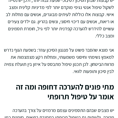
יש קבוצות שבהן הסיכון לסיבוכי שפעת גבוה יותר, ולכן יש נטייה
לשקול טיפול אנטי נגיפי מוקדם יותר לפי מדיניות קלינית ומצב
אישי. קבוצות אלו כוללות לעיתים מבוגרים, אנשים עם מחלות לב
או ריאות, אנשים עם דיכוי חיסוני, ונשים בהריון. גם ילדים צעירים
עשויים להידרש להערכה קפדנית יותר לפי גיל, חומרת תסמינים
ומצב כללי.
אני מוצא שהסבר פשוט על מנגנון הסיכון עוזר: בשפעת הגוף נדרש
למאמץ נשימתי וחיסוני משמעותי, ומחלות רקע מצמצמות את
מרווח הביטחון. לכן תכנון טיפול מתבסס על איזון בין תועלת צפויה
לבין סיכון ותופעות לוואי.
מתי פונים להערכה דחופה ומה זה
אומר על טיפול תרופתי
יש מצבים שבהם התסמינים עצמם מרמזים על צורך בהערכה
מהירה, ולעיתים גם בטיפול תרופתי במסגרת רפואית. סימנים כמו