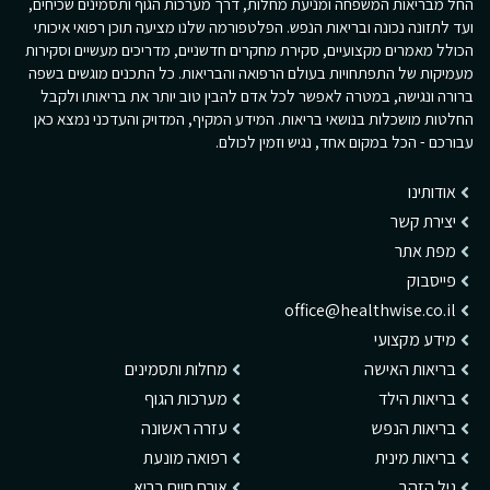
החל מבריאות המשפחה ומניעת מחלות, דרך מערכות הגוף ותסמינים שכיחים,
ועד לתזונה נכונה ובריאות הנפש. הפלטפורמה שלנו מציעה תוכן רפואי איכותי
הכולל מאמרים מקצועיים, סקירת מחקרים חדשניים, מדריכים מעשיים וסקירות
מעמיקות של התפתחויות בעולם הרפואה והבריאות. כל התכנים מוגשים בשפה
ברורה ונגישה, במטרה לאפשר לכל אדם להבין טוב יותר את בריאותו ולקבל
החלטות מושכלות בנושאי בריאות. המידע המקיף, המדויק והעדכני נמצא כאן
עבורכם - הכל במקום אחד, נגיש וזמין לכולם.
אודותינו
יצירת קשר
מפת אתר
פייסבוק
office@healthwise.co.il
מידע מקצועי
בריאות האישה
מחלות ותסמינים
בריאות הילד
מערכות הגוף
בריאות הנפש
עזרה ראשונה
בריאות מינית
רפואה מונעת
גיל הזהב
אורח חיים בריא