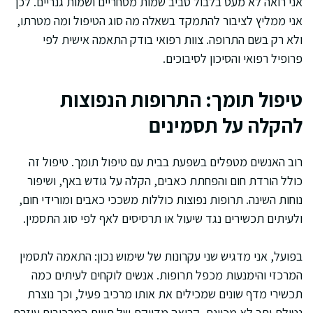
אני רואה לא מעט בלבול סביב שמות מסחריים ושמות גנריים. לכן
אני ממליץ לציבור להתמקד בשאלה מה סוג הטיפול ומה מטרתו,
ולא רק בשם התרופה. צוות רפואי בודק התאמה אישית לפי
פרופיל רפואי והסיכון לסיבוכים.
טיפול תומך: התרופות הנפוצות
להקלה על תסמינים
רוב האנשים מטפלים בשפעת בבית עם טיפול תומך. טיפול זה
כולל הורדת חום והפחתת כאבים, הקלה על גודש באף, ושיפור
נוחות השינה. תרופות נפוצות כוללות משככי כאבים ומורידי חום,
ולעיתים תכשירים נגד שיעול או תרסיסים לאף לפי סוג התסמין.
בפועל, אני מדגיש שני עקרונות של שימוש נכון: התאמה לתסמין
המרכזי והימנעות מכפל תרופות. אנשים לוקחים לעיתים כמה
תכשירי מדף שונים שמכילים את אותו מרכיב פעיל, וכך נוצרת
נטילת יתר לא מכוונת. קריאה מדויקת של תווית המרכיבים עוזרת