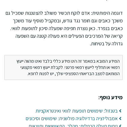
דוגמה היפותטית: אדם לוקח תכשיר משולב להצטננות שמכיל גם
משכך כאבים וגם חומר נגד גודש, ובמקביל מוסיף עוד משכך
כאבים בנפרד. כאן נוצרת חפיפה שמעלה סיכון לתופעות לוואי.
קריאה של המרכיבים הפעילים היא פעולה קטנה עם השפעה
גדולה על בטיחות.
המידע המובא במאמר זה הינו מידע כללי בלבד ואינו מהווה ייעוץ
רפואי או תחליף לייעוץ רפואי פרטני. לקבלת ייעוץ רפואי מקצועי
המותאם למצב הבריאותי הספציפי שלך, יש לפנות לרופא.
מידע נוסף:
בטנזול: שימושים תופעות לוואי ואינטראקציות
אמבוליזציה ברדיולוגיה פולשנית: שימושים וסיכונים
ניתוח תעלה קרפלית: מהלך, התאוששות ותוצאות