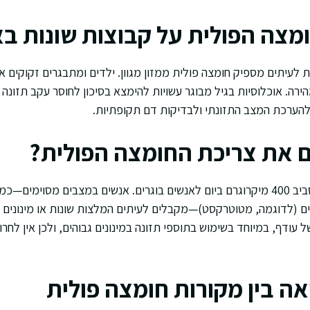
צה הפולית על קבוצות שונות בא
לעיתים מספיק חומצה פולית ממזון מגוון. ילדים ומתבגרים זקוקים אף
ירה. אוכלוסיות בגיל מבוגר עשויות להימצא בסיכון לחוסר עקב תזונה
 להערכת המצב התזונתי ולבדיקות דם תקופתיות.
 את צריכת החומצה הפולית?
לרוב המינון המומלץ הוא סביב 400 מיקרוגרם ביום לאנשים בוגרים. אנשים במצבים מס
ים (לדוגמה, מטוטרקסט)—מקבלים לעיתים המלצות שונות או מינונים 
 עודף, במיוחד בשימוש בתוספי תזונה במינונים גבוהים, ולכן אין לח
אה בין מקורות חומצה פולית