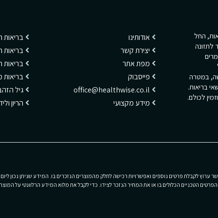
ריאות, החל
אודותינו
בריאות 
 לתזונה
יצירת קשר
בריאות ה
מרים
מפת אתר
בריאות 
פייסבוק
בריאות מ
שה, במטרה
אי בריאות.
office@healthwise.co.il
גיל הזהב
מין לכולם.
מידע מקצועי
הריון ולי
 ערוץ לקבלת פרטים נוספים ואפשרויות רכישה לחלק מהמוצרים הנזכרים בו. המידע שניתן נכון ליום 
רטים הטכניים הכלולים בו או את המחיר הנזכר לצידו. כדי לקבל את מלוא המידע הרלוונטי על המוצרי