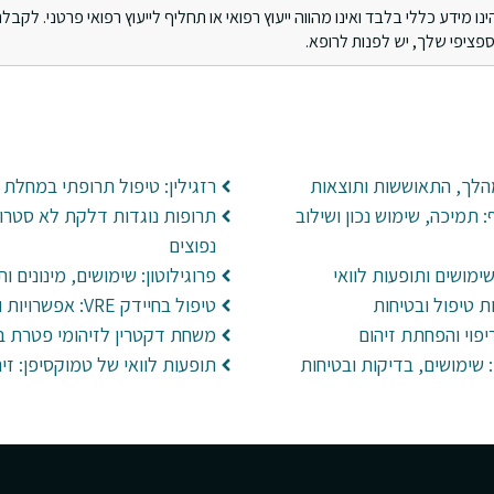
מידע כללי בלבד ואינו מהווה ייעוץ רפואי או תחליף לייעוץ רפואי פרטני. לקבלת 
ציפי שלך, יש לפנות לרופא.
הלך, התאוששות ותוצאות
רזגילין: טיפול תרופתי במחלת 
תמיכה, שימוש נכון ושילוב
תרופות נוגדות דלקת לא סטרואי
נפוצים
פרוגילוטון: שימושים, מינונים ות
ת טיפול ובטיחות
טיפול בחיידק VRE: אפשרויות והתמודדות בבתי חולים
יפוי והפחתת זיהום
משחת דקטרין לזיהומי פטרת ב
הידרוקסי פרוגסטרון 17: שימושים, בדיקות ובטיחות
תופעות לוואי של טמוקסיפן: זיהו