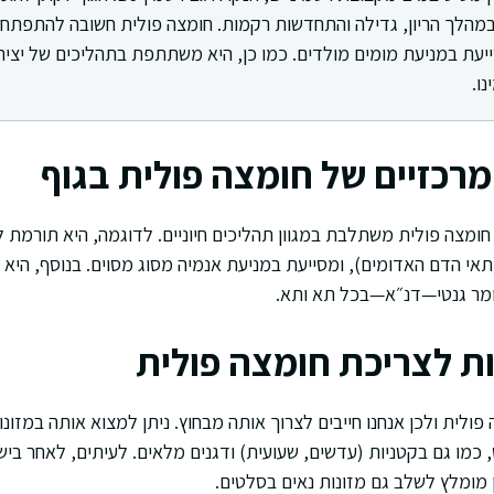
במהלך הריון, גדילה והתחדשות רקמות. חומצה פולית חשובה להתפתח
יעת במניעת מומים מולדים. כמו כן, היא משתתפת בתהליכים של יצירת
ו.
רכזיים של חומצה פולית בגוף
חומצה פולית משתלבת במגוון תהליכים חיוניים. לדוגמה, היא תורמת
אי הדם האדומים), ומסייעת במניעת אנמיה מסוג מסוים. בנוסף, היא ח
ומר גנטי—דנ״א—בכל תא ותא.
ות לצריכת חומצה פולית
ה פולית ולכן אנחנו חייבים לצרוך אותה מבחוץ. ניתן למצוא אותה במזונו
ס, כמו גם בקטניות (עדשים, שעועית) ודגנים מלאים. לעיתים, לאחר ב
ן מומלץ לשלב גם מזונות נאים בסלטים.