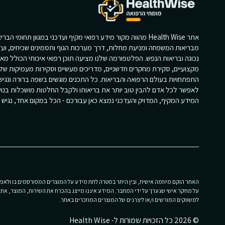
אתר Health Wise מהווה מקור מידע רפואי מקיף ועדכני במגוון תחומי הב
מבריאות המשפחה ומניעת מחלות, דרך מערכות הגוף ותסמינים שכיחים, ועד
נכונה ובריאות הנפש. הפלטפורמה שלנו מציעה תוכן רפואי איכותי הכולל מא
מקצועיים, סקירת מחקרים חדשניים, מדריכים מעשיים וסקירות מעמיקות של
התפתחויות בעולם הרפואה והבריאות. כל התכנים מוגשים בשפה ברורה ונגי
לאפשר לכל אדם להבין טוב יותר את בריאותו ולקבל החלטות מושכלות בנוש
המידע המקיף, המדויק והעדכני נמצא כאן עבורכם - הכל במקום אחד, נגיש וז
האתר הוקם מיוזמה אישית, ובין היתר במטרה לתת מידע על המוצרים המפורסמים בו ולאפשר
על מחקר אישי שנערך על ידי המחבר. המידע איננו מייצג בהכרח את השירות, המוצר, את הפ
למשווקים המורשים ו/או ליצרנים של המוצרים המוזכרים באתר.
© 2026 כל הזכויות שמורות ל- Health Wise