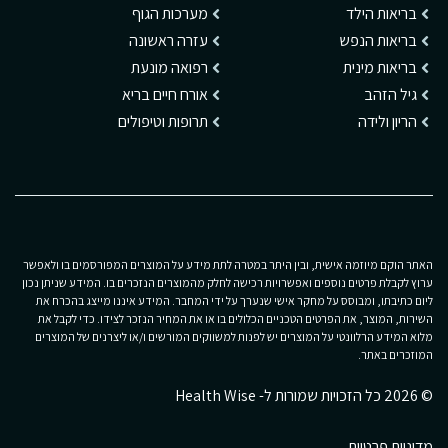
בריאות הילד
מערכות הגוף
בריאות הנפש
עזרה ראשונה
בריאות מינית
רפואה מונעת
גיל הזהב
אורח חיים בריא
הריון ולידה
תרופות וטיפולים
האתר הוקם מיוזמה אישית, ובין היתר במטרה לתת מידע על המוצרים המפורסמים בו ולאפשר
ערוץ לקבלת פרטים נוספים ואפשרויות רכישה לחלק מהמוצרים הנזכרים בו. המידע שניתן נכון
ליום כתיבתו, ומבוסס על מחקר אישי שנערך על ידי המחבר. המידע איננו מייצג בהכרח את
השירות, המוצר, את הפרטים הטכניים הכלולים בו או את המחיר הנזכר לצידו. כדי לקבל את
מלוא המידע הרלוונטי על המוצרים יש לפנות למשווקים המורשים ו/או ליצרנים של המוצרים
המוזכרים באתר.
© 2026 כל הזכויות שמורות ל- Health Wise
מדיניות פרטיות