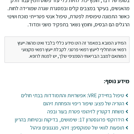
בסופו של דבר, חומץ יכול להיות כלי עזר פשוט וזמין עבור חלק
מהאנשים, בעיקר במצבים קלים ובמסגרת שגרה שמורידה לחות.
כאשר התמונה טיפוסית לפטרת, טיפול אנטי פטרייתי מוכח ושינוי
הרגלים הם הבסיס, וחומץ נשאר בתפקיד משני ומדוד.
המידע המובא במאמר זה הינו מידע כללי בלבד ואינו מהווה ייעוץ
רפואי או תחליף לייעוץ רפואי פרטני. לקבלת ייעוץ רפואי מקצועי
המותאם למצב הבריאותי הספציפי שלך, יש לפנות לרופא.
מידע נוסף:
טיפול בחיידק VRE: אפשרויות והתמודדות בבתי חולים
הטריה של פצע: שיפור ריפוי והפחתת זיהום
משחת דקטרין לזיהומי פטרת בעור ובפה
הידרוקסי פרוגסטרון 17: שימושים, בדיקות ובטיחות בהריון
תופעות לוואי של טמוקסיפן: זיהוי, מנגנונים וניהול