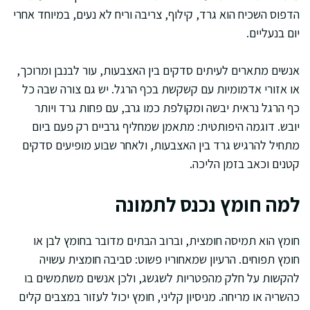
הדפוס השכיח הוא גרד, קילוף, צריבה וריח לא נעים, במיוחד אחרי
יום בנעליים.
אנשים מתארים לעיתים סדקים בין האצבעות, עור לבנבן ומרוכך,
או אזורי אדמומיות עם קשקשת בכף הרגל. יש גם צורה שבה כל
כף הרגל נראית יבשה ומקולפת כמו גרב, עם פחות גרד ויותר
יובש. דוגמה היפותטית: מתאמן שמחליף גרביים רק פעם ביום
מתחיל להרגיש גרד בין האצבעות, ולאחר שבוע מופיעים סדקים
קטנים וכאב בזמן הליכה.
למה חומץ נכנס לתמונה
חומץ הוא תמיסה חומצית, וברוב הבתים מדובר בחומץ לבן או
חומץ תפוחים. הרעיון שמאחוריו פשוט: סביבה חומצית עשויה
להקשות על חלק מהפטריות לשגשג, ולכן אנשים משתמשים בו
כהשריה או מריחה. מניסיון קליני, חומץ יכול לעזור במצבים קלים