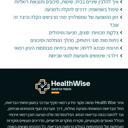
איך להלבין שיניים בבית: שיטות, סיכונים ותוצאות ריאליות
טיפול בשפשפת: דרכים להקלה ולמניעה
זמן ההשפעה של טמסולוזין: מתי מרגישים הקלה וכיצד זה
עובד
צלקות מכוויות: סוגים, מניעה וטיפולים
ניתוח מוח: סוגי ניתוחים, מהלך ההחלמה וסיכונים
תרופת סבתא לליחה: שיטות ביתיות מבוססות היגיון רפואי
זילרגי: שימושים ותופעות לוואי שכיחות
אתר Health Wise מהווה מקור מידע רפואי מקיף ועדכני במגוון תחומי הבריאות,
החל מבריאות המשפחה ומניעת מחלות, דרך מערכות הגוף ותסמינים שכיחים,
ועד לתזונה נכונה ובריאות הנפש. הפלטפורמה שלנו מציעה תוכן רפואי איכותי
הכולל מאמרים מקצועיים, סקירת מחקרים חדשניים, מדריכים מעשיים וסקירות
מעמיקות של התפתחויות בעולם הרפואה והבריאות. כל התכנים מוגשים בשפה