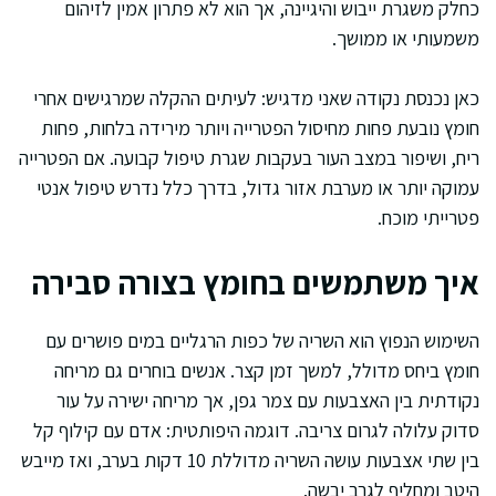
כחלק משגרת ייבוש והיגיינה, אך הוא לא פתרון אמין לזיהום
משמעותי או ממושך.
כאן נכנסת נקודה שאני מדגיש: לעיתים ההקלה שמרגישים אחרי
חומץ נובעת פחות מחיסול הפטרייה ויותר מירידה בלחות, פחות
ריח, ושיפור במצב העור בעקבות שגרת טיפול קבועה. אם הפטרייה
עמוקה יותר או מערבת אזור גדול, בדרך כלל נדרש טיפול אנטי
פטרייתי מוכח.
איך משתמשים בחומץ בצורה סבירה
השימוש הנפוץ הוא השריה של כפות הרגליים במים פושרים עם
חומץ ביחס מדולל, למשך זמן קצר. אנשים בוחרים גם מריחה
נקודתית בין האצבעות עם צמר גפן, אך מריחה ישירה על עור
סדוק עלולה לגרום צריבה. דוגמה היפותטית: אדם עם קילוף קל
בין שתי אצבעות עושה השריה מדוללת 10 דקות בערב, ואז מייבש
היטב ומחליף לגרב יבשה.