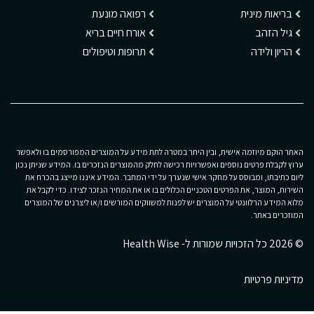
בריאות מינית
רפואה מונעת
גיל הזהב
אורח חיים בריא
הריון ולידה
תרופות וטיפולים
האתר הוקם מיוזמה אישית, ובין היתר במטרה לתת מידע על המוצרים המפורסמים בו ולאפשר
ערוץ לקבלת פרטים נוספים ואפשרויות רכישה לחלק מהמוצרים הנזכרים בו. המידע שניתן נכון
ליום כתיבתו, ומבוסס על מחקר אישי שנערך על ידי המחבר. המידע איננו מייצג בהכרח את
השירות, המוצר, את הפרטים הטכניים הכלולים בו או את המחיר הנזכר לצידו. כדי לקבל את
מלוא המידע הרלוונטי על המוצרים יש לפנות למשווקים המורשים ו/או ליצרנים של המוצרים
המוזכרים באתר.
© 2026 כל הזכויות שמורות ל- Health Wise
מדיניות פרטיות