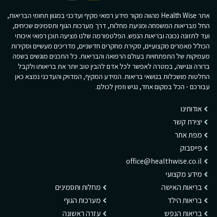
אתר Health Wise מהווה מקור מידע רפואי מקיף ועדכני במגוון תחומי הבריאות,
החל מבריאות המשפחה ומניעת מחלות, דרך מערכות הגוף ותסמינים שכיחים,
ועד לתזונה נכונה ובריאות הנפש. הפלטפורמה שלנו מציעה תוכן רפואי איכותי
הכולל מאמרים מקצועיים, סקירת מחקרים חדשניים, מדריכים מעשיים וסקירות
מעמיקות של התפתחויות בעולם הרפואה והבריאות. כל התכנים מוגשים בשפה
ברורה ונגישה, במטרה לאפשר לכל אדם להבין טוב יותר את בריאותו ולקבל
החלטות מושכלות בנושאי בריאות. המידע המקיף, המדויק והעדכני נמצא כאן
עבורכם - הכל במקום אחד, נגיש וזמין לכולם.
אודותינו
יצירת קשר
מפת אתר
פייסבוק
office@healthwise.co.il
מידע מקצועי
בריאות האישה
מחלות ותסמינים
בריאות הילד
מערכות הגוף
בריאות הנפש
עזרה ראשונה