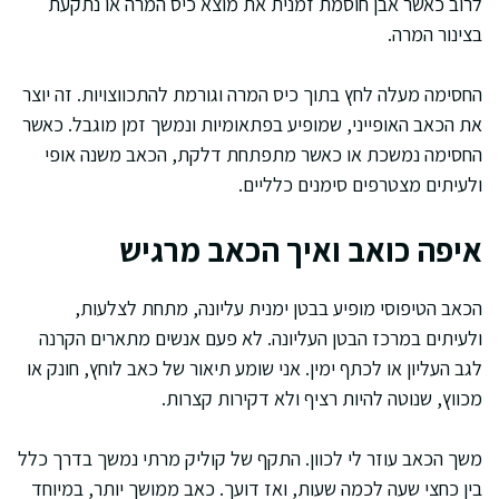
לרוב כאשר אבן חוסמת זמנית את מוצא כיס המרה או נתקעת
בצינור המרה.
החסימה מעלה לחץ בתוך כיס המרה וגורמת להתכווצויות. זה יוצר
את הכאב האופייני, שמופיע בפתאומיות ונמשך זמן מוגבל. כאשר
החסימה נמשכת או כאשר מתפתחת דלקת, הכאב משנה אופי
ולעיתים מצטרפים סימנים כלליים.
איפה כואב ואיך הכאב מרגיש
הכאב הטיפוסי מופיע בבטן ימנית עליונה, מתחת לצלעות,
ולעיתים במרכז הבטן העליונה. לא פעם אנשים מתארים הקרנה
לגב העליון או לכתף ימין. אני שומע תיאור של כאב לוחץ, חונק או
מכווץ, שנוטה להיות רציף ולא דקירות קצרות.
משך הכאב עוזר לי לכוון. התקף של קוליק מרתי נמשך בדרך כלל
בין כחצי שעה לכמה שעות, ואז דועך. כאב ממושך יותר, במיוחד