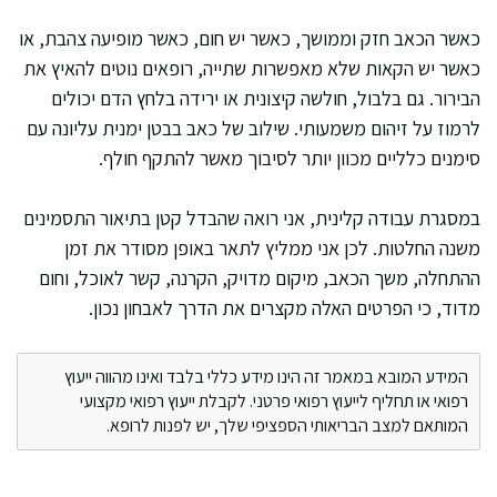
כאשר הכאב חזק וממושך, כאשר יש חום, כאשר מופיעה צהבת, או
כאשר יש הקאות שלא מאפשרות שתייה, רופאים נוטים להאיץ את
הבירור. גם בלבול, חולשה קיצונית או ירידה בלחץ הדם יכולים
לרמוז על זיהום משמעותי. שילוב של כאב בבטן ימנית עליונה עם
סימנים כלליים מכוון יותר לסיבוך מאשר להתקף חולף.
במסגרת עבודה קלינית, אני רואה שהבדל קטן בתיאור התסמינים
משנה החלטות. לכן אני ממליץ לתאר באופן מסודר את זמן
ההתחלה, משך הכאב, מיקום מדויק, הקרנה, קשר לאוכל, וחום
מדוד, כי הפרטים האלה מקצרים את הדרך לאבחון נכון.
המידע המובא במאמר זה הינו מידע כללי בלבד ואינו מהווה ייעוץ
רפואי או תחליף לייעוץ רפואי פרטני. לקבלת ייעוץ רפואי מקצועי
המותאם למצב הבריאותי הספציפי שלך, יש לפנות לרופא.