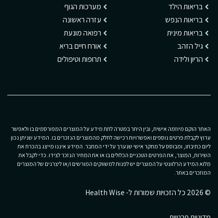
בריאות הילד
מערכות הגוף
בריאות הנפש
עזרה ראשונה
בריאות מינית
רפואה מונעת
גיל הזהב
אורח חיים בריא
הריון ולידה
תרופות וטיפולים
האתר הוקם מיוזמה אישית, ובין היתר במטרה לתת מידע על המוצרים המפורסמים בו ולאפשר
ערוץ לקבלת פרטים נוספים ואפשרויות רכישה לחלק מהמוצרים הנזכרים בו. המידע שניתן נכון
ליום כתיבתו, ומבוסס על מחקר אישי שנערך על ידי המחבר. המידע איננו מייצג בהכרח את
השירות, המוצר, את הפרטים הטכניים הכלולים בו או את המחיר הנזכר לצידו. כדי לקבל את
מלוא המידע הרלוונטי על המוצרים יש לפנות למשווקים המורשים ו/או ליצרנים של המוצרים
המוזכרים באתר.
© 2026 כל הזכויות שמורות ל- Health Wise
מדיניות פרטיות