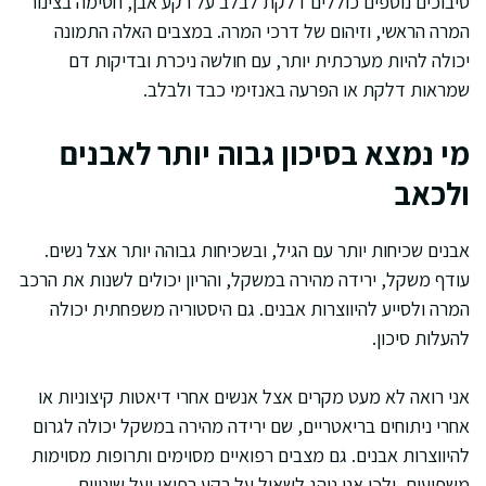
סיבוכים נוספים כוללים דלקת לבלב על רקע אבן, חסימה בצינור
המרה הראשי, וזיהום של דרכי המרה. במצבים האלה התמונה
יכולה להיות מערכתית יותר, עם חולשה ניכרת ובדיקות דם
שמראות דלקת או הפרעה באנזימי כבד ולבלב.
מי נמצא בסיכון גבוה יותר לאבנים
ולכאב
אבנים שכיחות יותר עם הגיל, ובשכיחות גבוהה יותר אצל נשים.
עודף משקל, ירידה מהירה במשקל, והריון יכולים לשנות את הרכב
המרה ולסייע להיווצרות אבנים. גם היסטוריה משפחתית יכולה
להעלות סיכון.
אני רואה לא מעט מקרים אצל אנשים אחרי דיאטות קיצוניות או
אחרי ניתוחים בריאטריים, שם ירידה מהירה במשקל יכולה לגרום
להיווצרות אבנים. גם מצבים רפואיים מסוימים ותרופות מסוימות
משפיעים, ולכן אני נוהג לשאול על רקע רפואי ועל שינויים