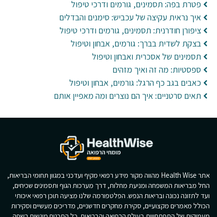
פטרת בפה: תסמינים, גורמים ודרכי טיפול
איך נראית עקיצה של עכביש: סימנים והבדלים
ציפורן חודרנית: תסמינים, גורמים ודרכי טיפול
בצקת לשדית בברך: גורמים, אבחון וטיפול
תסמינים של אסכרית ואבחון וטיפול
ספסטיות: מה זה ואיך מזהים
כאבים בגב כף הרגל: גורמים, אבחון וטיפול
תאים סרטניים: איך הם נוצרים ומה מאפיין אותם
אתר Health Wise מהווה מקור מידע רפואי מקיף ועדכני במגוון תחומי הבריאות,
החל מבריאות המשפחה ומניעת מחלות, דרך מערכות הגוף ותסמינים שכיחים,
ועד לתזונה נכונה ובריאות הנפש. הפלטפורמה שלנו מציעה תוכן רפואי איכותי
הכולל מאמרים מקצועיים, סקירת מחקרים חדשניים, מדריכים מעשיים וסקירות
מעמיקות של התפתחויות בעולם הרפואה והבריאות. כל התכנים מוגשים בשפה