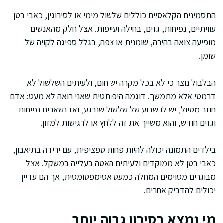
התסמינים הקלאסיים כוללים שלשול מימי או לסירוגין, כאבי בטן
עוויתיים, נפיחות, גזים, בחילה ועייפות. אצל חלק מהאנשים
מופיעה צואה בהירה, שומנית או צפה, בגלל ספיגה לקויה של
שומן.
הבלבול נוצר כי לא בכל מקרה יש חום, ולעיתים השלשול לא
דרמטי אלא מתמשך. דוגמה היפותטית שאני רואה לא מעט: אדם
חוזר מטיול, יש לו שבוע של שלשול שנרגע, ואז נשארים נפיחות
וגזים חודש, והוא משייך את זה ללחץ או לרגישות למזון.
בילדים התמונה יכולה להיות פחות ספציפית, עם ירידה בתיאבון,
כאבי בטן לא ממוקדים ולעיתים האטה בעלייה במשקל. אצל
מבוגרים מסוימים המחלה כמעט אסימפטומטית, אך הם עדיין
יכולים להדביק אחרים.
מי נמצא בסיכון גבוה יותר