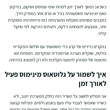
כשכאב נמשך לאורך זמן למרות שינוי עומסים ושיקום, בודקים
האם יש פגיעה משמעותית בגיד או גורם אחר במפרק הירך.
במצבים מסוימים נשקלות התערבויות כמו פיזיותרפיה ממוקדת
יותר, אמצעים להפחתת דלקת, ולעיתים הזרקות לפי שיקול
קליני.
במקרים נדירים של קרע גידי משמעותי עם חולשה תפקודית
בולטת, שוקלים הערכה אורתופדית מתקדמת. המפתח הוא
התאמה של הפתרון לתמונה הקלינית ולא רק לממצא בהדמיה.
איך לשמור על גלוטאוס מינימוס פעיל
לאורך זמן
אני ממליץ לחשוב על השריר הזה כחלק ממערכת ייצוב, ולא
כשריר שאפשר לעבוד עליו פעם בשבוע ולסיים. פעילות קבועה
שמערבת עמידה על רגל אחת, שיווי משקל ותנועות צד עדינות