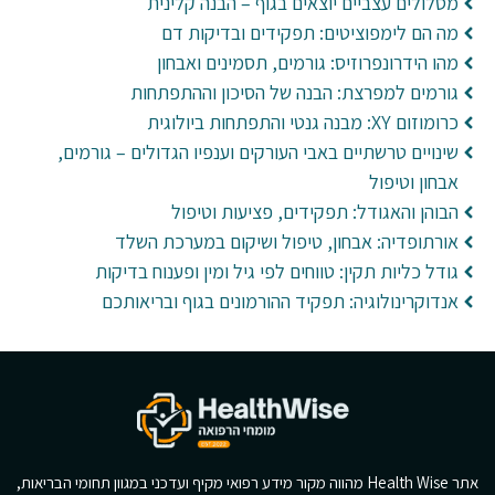
מסלולים עצביים יוצאים בגוף – הבנה קלינית
מה הם לימפוציטים: תפקידים ובדיקות דם
מהו הידרונפרוזיס: גורמים, תסמינים ואבחון
גורמים למפרצת: הבנה של הסיכון וההתפתחות
כרומוזום XY: מבנה גנטי והתפתחות ביולוגית
שינויים טרשתיים באבי העורקים וענפיו הגדולים – גורמים,
אבחון וטיפול
הבוהן והאגודל: תפקידים, פציעות וטיפול
אורתופדיה: אבחון, טיפול ושיקום במערכת השלד
גודל כליות תקין: טווחים לפי גיל ומין ופענוח בדיקות
אנדוקרינולוגיה: תפקיד ההורמונים בגוף ובריאותכם
אתר Health Wise מהווה מקור מידע רפואי מקיף ועדכני במגוון תחומי הבריאות,