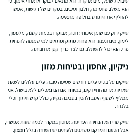
שיבולת שועל, מים או קרח. הוא מתאים לבוקר או אחרי אימון, כי
הוא משלב פחמימה, חלבון וסיבים. במקרים של רגישות, אפשר
להחליף את היוגורט בחלופה מתאימה.
שייק ירוק עם שומן איכותי: חסה, אבוקדו בכמות קטנה, מלפפון,
לימון, מים ונענע. הוא פחות מתוק ומתאים למי שמנסה להפחית
פרי. הוא יכול להשתלב גם לצד כריך קטן או חביתה.
ניקיון, אחסון ובטיחות מזון
שייקים על בסיס עלים דורשים שטיפה טובה. עלים עלולים לשאת
שאריות אדמה וחיידקים, במיוחד אם הם נאכלים ללא בישול. אני
ממליץ לשטוף היטב ולהכין בסביבה נקייה, כולל קרש חיתוך וכלי
בלנדר.
שייק טרי הוא הבחירה העדיפה. אחסון במקרר לכמה שעות אפשרי,
אבל הטעם והמרקם משתנים ולעיתים יש השחרה בגלל חמצון.