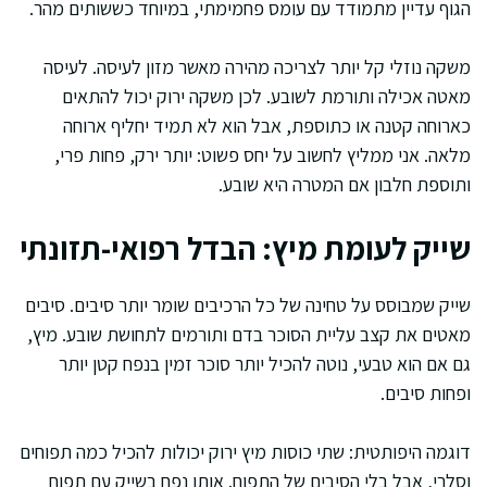
הגוף עדיין מתמודד עם עומס פחמימתי, במיוחד כששותים מהר.
משקה נוזלי קל יותר לצריכה מהירה מאשר מזון לעיסה. לעיסה
מאטה אכילה ותורמת לשובע. לכן משקה ירוק יכול להתאים
כארוחה קטנה או כתוספת, אבל הוא לא תמיד יחליף ארוחה
מלאה. אני ממליץ לחשוב על יחס פשוט: יותר ירק, פחות פרי,
ותוספת חלבון אם המטרה היא שובע.
שייק לעומת מיץ: הבדל רפואי-תזונתי
שייק שמבוסס על טחינה של כל הרכיבים שומר יותר סיבים. סיבים
מאטים את קצב עליית הסוכר בדם ותורמים לתחושת שובע. מיץ,
גם אם הוא טבעי, נוטה להכיל יותר סוכר זמין בנפח קטן יותר
ופחות סיבים.
דוגמה היפותטית: שתי כוסות מיץ ירוק יכולות להכיל כמה תפוחים
וסלרי, אבל בלי הסיבים של התפוח. אותו נפח בשייק עם תפוח