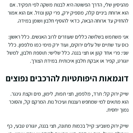
מהניסיון שלי, הדרך הפשוטה היא לבנות משקה לפי תפקיד. אם
הוא ארוחת ביניים קלה, מספיק ירק, פרי קטן ונוזל. אם הוא אמור
להחזיק עד ארוחה הבאה, כדאי להוסיף חלבון ושומן במידה.
אני משתמש בשלושה כללים שעוזרים לרוב האנשים. כלל ראשון:
כוס עד שתיים של עלים ירוקים, ועוד ירק מימי כמו מלפפון. כלל
שני: פרי אחד קטן או חצי בננה. כלל שלישי: תוספת חלבון, למשל
יוגורט, קפיר או אבקת חלבון איכותית במידת הצורך.
דוגמאות היפותטיות להרכבים נפוצים
שייק ירוק קל: תרד, מלפפון, חצי תפוח, לימון, מים וקצת גינגר.
הוא מתאים למי שמחפש רעננות ועיכול נוח. המרקם קל, והסוכר
נמוך יחסית.
שייק ירוק משביע: קייל בכמות מתונה, חצי בננה, יוגורט טבעי, כף