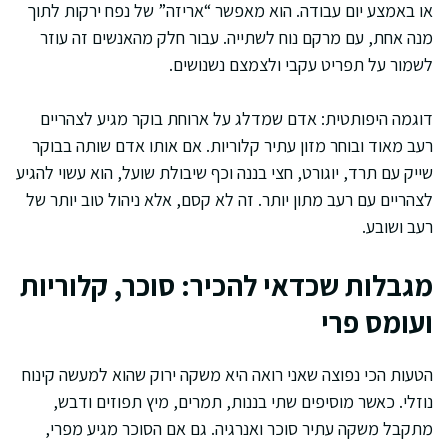
או באמצע יום עבודה. הוא מאפשר “אריזה” של נפח ירקות לתוך
מנה אחת, עם מרקם נוח לשתייה. עבור חלק מהאנשים זה עוזר
לשמור על תפריט עקבי ולצמצם נשנושים.
דוגמה היפותטית: אדם שמדלג על ארוחת בוקר מגיע לצהריים
רעב מאוד ובוחר מזון עתיר קלוריות. אם אותו אדם שותה בבוקר
שייק עם תרד, יוגורט, חצי בננה וכף שיבולת שועל, הוא עשוי להגיע
לצהריים עם רעב מתון יותר. זה לא קסם, אלא ניהול טוב יותר של
רעב ושובע.
מגבלות שכדאי להכיר: סוכר, קלוריות
ועומס פרי
הטעות הכי נפוצה שאני רואה היא משקה ירוק שהוא למעשה קינוח
נוזלי. כאשר מוסיפים שתי בננות, תמרים, מיץ תפוזים ודבש,
מתקבל משקה עתיר סוכר ואנרגיה. גם אם הסוכר מגיע מפרי,