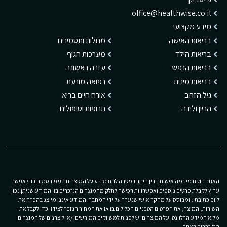
office@healthwise.co.il
מידע מקצועי
בריאות האישה
מחלות ותסמינים
בריאות הילד
מערכות הגוף
בריאות הנפש
עזרה ראשונה
בריאות מינית
רפואה מונעת
גיל הזהב
אורח חיים בריא
הריון ולידה
תרופות וטיפולים
האתר הוקם מיוזמה אישית, ובין היתר במטרה לתת מידע על המוצרים המפורסמים בו ולאפשר
ערוץ לקבלת פרטים נוספים ואפשרויות רכישה לחלק מהמוצרים הנזכרים בו. המידע שניתן נכון
ליום כתיבתו, ומבוסס על מחקר אישי שנערך על ידי המחבר. המידע איננו מייצג בהכרח את
השירות, המוצר, את הפרטים הטכניים הכלולים בו או את המחיר הנזכר לצידו. כדי לקבל את
מלוא המידע הרלוונטי על המוצרים יש לפנות למשווקים המורשים ו/או ליצרנים של המוצרים
המוזכרים באתר.