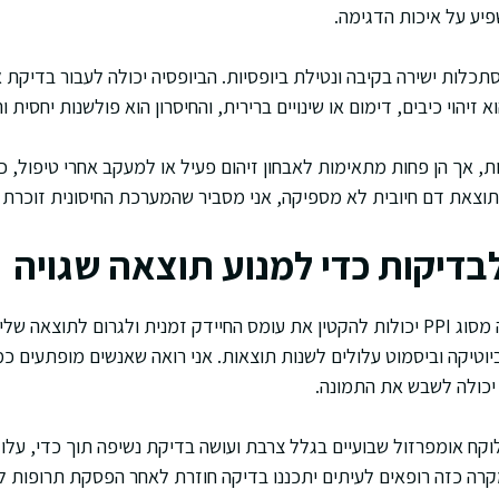
פיע על איכות הדגימה.
לות ישירה בקיבה ונטילת ביופסיות. הביופסיה יכולה לעבור בדיקת א
א זיהוי כיבים, דימום או שינויים ברירית, והחיסרון הוא פולשנות יחסית ו
ת, אך הן פחות מתאימות לאבחון זיהום פעיל או למעקב אחרי טיפול, כי
תוצאת דם חיובית לא מספיקה, אני מסביר שהמערכת החיסונית זוכרת 
בדיקות כדי למנוע תוצאה שגויה
תרופות שמפחיתות חומצה מסוג PPI יכולות להקטין את עומס החיידק זמנית ולגרום לת
ביוטיקה וביסמוט עלולים לשנות תוצאות. אני רואה שאנשים מופתעים 
יכולה לשבש את התמונה.
קח אומפרזול שבועיים בגלל צרבת ועושה בדיקת נשיפה תוך כדי, עלו
קרה כזה רופאים לעיתים יתכננו בדיקה חוזרת לאחר הפסקת תרופות ל