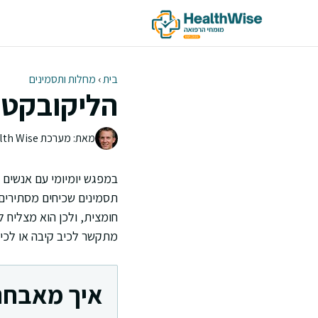
דלג
תוכן
בית
›
מחלות ותסמינים
הליקובקטר 
מאת: מערכת Health Wise | צוות העריכה
במפגש יומיומי עם אנשים 
תסמינים שכיחים מסתירים 
חומצית, ולכן הוא מצליח 
מתקשר לכיב קיבה או לכיב 
איך מאבחני