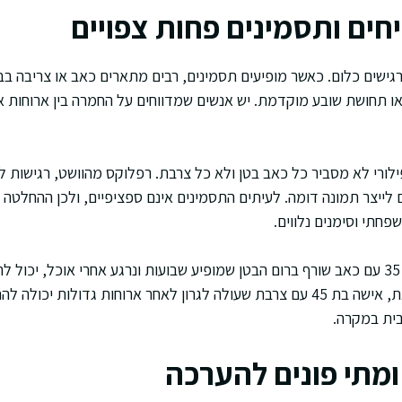
חים ותסמינים פחות צפויים
ישים כלום. כאשר מופיעים תסמינים, רבים מתארים כאב או צריבה בבט
או תחושת שובע מוקדמת. יש אנשים שמדווחים על החמרה בין ארוחות א
ורי לא מסביר כל כאב בטן ולא כל צרבת. רפלוקס מהוושט, רגישות למז
ם לייצר תמונה דומה. לעיתים התסמינים אינם ספציפיים, ולכן ההחלטה
פחתי וסימנים נלווים.
בתרחיש היפותטי, אדם בן 35 עם כאב שורף ברום הבטן שמופיע שבועות ונרגע אחרי אוכל, י
שקשור לחיידק. לעומת זאת, אישה בת 45 עם צרבת שעולה לגרון לאחר ארוחות גדולו
בית במקרה.
ומתי פונים להערכה