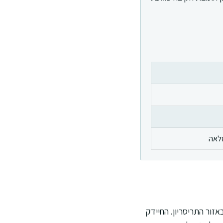
מלאה
זור התריסריון. החיידק