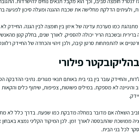
ו לנטרל חומצה סביבו, וכך הוא מקבל תנאים נוחים להישרדות. התגובה
ת, ולעיתים הדלקת מחלישה את שכבת ההגנה ומעלה סיכון לפגיעה ברי
תנהגת כמו מערכת עדינה של איזון בין חומצה לבין הגנה. החיידק לא 
ה ברירית ובשכבת הריר יכולה להספיק. לאורך שנים, בחלק קטן מהאנ
רטניים או להתפתחות סרטן קיבה, ולכן זיהוי והכחדה של החיידק רלוונט
בהליקובקטר פילורי
ת, והחיידק עובר בין בני בית באותם תנאי מגורים. נתיבי ההדבקה ה
ב והיגיינה לא מספקת. במילים פשוטות, צפיפות, שיתוף כלים והקאות
ידק.
סביב השאלה אם מדובר במחלה מדבקת כמו שפעת. בדרך כלל לא מתיי
יה ממושכת שהתבססה לאורך זמן. לכן המיקוד הקליני נמצא באבחון א
סקר לכל בני הבית.